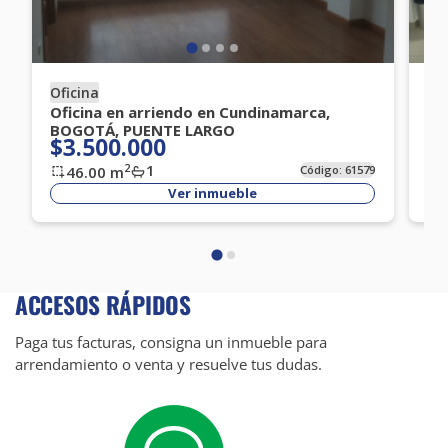
Oficina
Of
Oficina en arriendo en Cundinamarca,
Of
BOGOTÁ, PUENTE LARGO
BO
$3.500.000
$
1
2
46.00
m
Código:
61579
Ver inmueble
ACCESOS RÁPIDOS
Paga tus facturas, consigna un inmueble para
arrendamiento o venta y resuelve tus dudas.