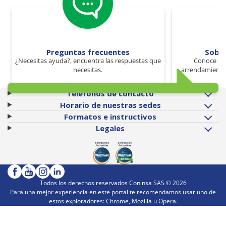
Preguntas frecuentes
Sobr
¿Necesitas ayuda?, encuentra las respuestas que
Conoce los
necesitas.
arrendamiento 
Teléfonos de contacto
Horario de nuestras sedes
Formatos e instructivos
Legales
Todos los derechos reservados Coninsa SAS ©
2026
Para una mejor experiencia en este portal te recomendamos usar uno de
estos exploradores: Chrome, Mozilla u Opera.