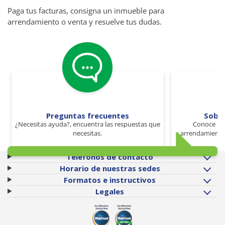
Paga tus facturas, consigna un inmueble para
arrendamiento o venta y resuelve tus dudas.
Preguntas frecuentes
Sobr
¿Necesitas ayuda?, encuentra las respuestas que
Conoce los
necesitas.
arrendamiento 
Teléfonos de contacto
Horario de nuestras sedes
Formatos e instructivos
Legales