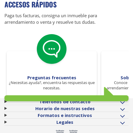
ACCESOS RÁPIDOS
Paga tus facturas, consigna un inmueble para
arrendamiento o venta y resuelve tus dudas.
Preguntas frecuentes
Sobr
¿Necesitas ayuda?, encuentra las respuestas que
Conoce los
necesitas.
arrendamiento 
Teléfonos de contacto
Horario de nuestras sedes
Formatos e instructivos
Legales