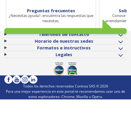
Preguntas frecuentes
Sobr
¿Necesitas ayuda?, encuentra las respuestas que
Conoce los
necesitas.
arrendamiento 
Teléfonos de contacto
Horario de nuestras sedes
Formatos e instructivos
Legales
Todos los derechos reservados Coninsa SAS ©
2026
Para una mejor experiencia en este portal te recomendamos usar uno de
estos exploradores: Chrome, Mozilla u Opera.