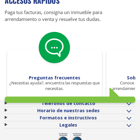
ACCESOS RÁPIDOS
Paga tus facturas, consigna un inmueble para
arrendamiento o venta y resuelve tus dudas.
Preguntas frecuentes
Sobr
¿Necesitas ayuda?, encuentra las respuestas que
Conoce los
necesitas.
arrendamiento 
Teléfonos de contacto
Horario de nuestras sedes
Formatos e instructivos
Legales