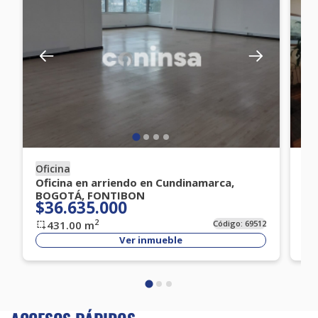
Oficina
Of
Oficina en arriendo en Cundinamarca,
Of
BOGOTÁ, FONTIBON
BO
$36.635.000
$
2
431.00
m
Código:
69512
Ver inmueble