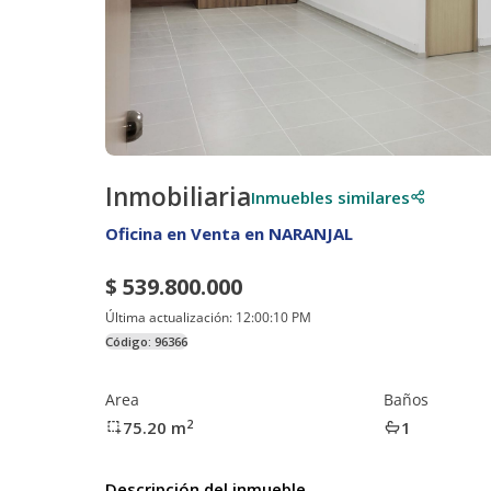
Inmobiliaria
Inmuebles similares
Oficina en Venta en NARANJAL
$ 539.800.000
Última actualización:
12:00:10 PM
Código:
96366
Area
Baños
2
75.20
m
1
Descripción del inmueble