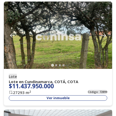
Lote
Lote en Cundinamarca, COTÁ, COTA
$11.437.950.000
2
27293
m
Código:
72899
Ver inmueble