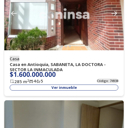
Casa
Casa en Antioquia, SABANETA, LA DOCTORA -
SECTOR LA INMACULADA
$1.600.000.000
4
5
2
285
m
Código:
74938
Ver inmueble