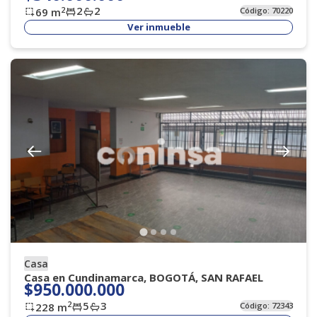
2
2
2
69
m
Código:
70220
Ver inmueble
Casa
Casa en Cundinamarca, BOGOTÁ, SAN RAFAEL
$950.000.000
5
3
2
228
m
Código:
72343