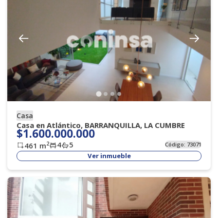
Casa
Casa en Atlántico, BARRANQUILLA, LA CUMBRE
$1.600.000.000
4
5
2
461
m
Código:
73071
Ver inmueble