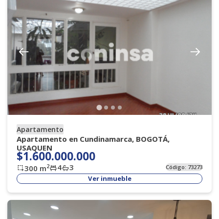
Apartamento
Apartamento en Cundinamarca, BOGOTÁ,
USAQUEN
$1.600.000.000
4
3
2
300
m
Código:
73273
Ver inmueble