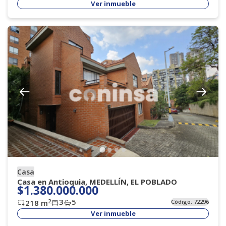
Ver inmueble
Casa
Casa en Antioquia, MEDELLÍN, EL POBLADO
$1.380.000.000
3
5
2
218
m
Código:
72296
Ver inmueble