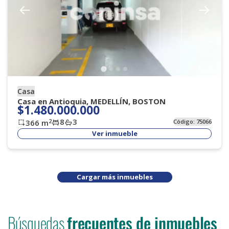
Casa
Casa en Antioquia, MEDELLÍN, BOSTON
$1.480.000.000
8
3
2
366
m
Código:
75066
Ver inmueble
Cargar más inmuebles
Búsquedas
frecuentes de inmuebles