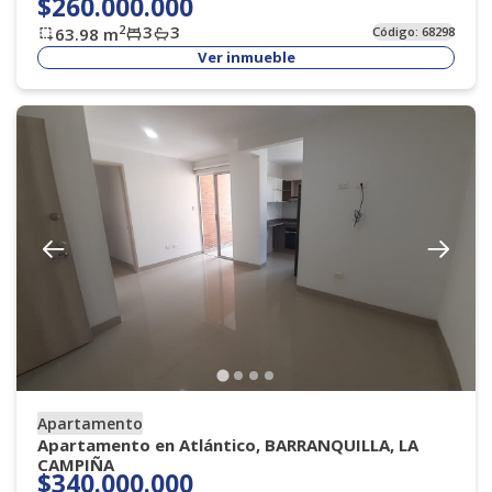
$260.000.000
3
3
2
63.98
m
Código:
68298
Ver inmueble
Apartamento
Apartamento en Atlántico, BARRANQUILLA, LA
CAMPIÑA
$340.000.000