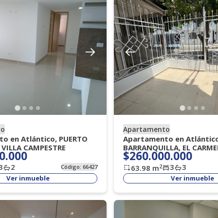
to
Apartamento
o en Atlántico, PUERTO
Apartamento en Atlántico
 VILLA CAMPESTRE
BARRANQUILLA, EL CARM
0.000
$260.000.000
3
2
3
3
2
Código:
66427
63.98
m
Ver inmueble
Ver inmueble