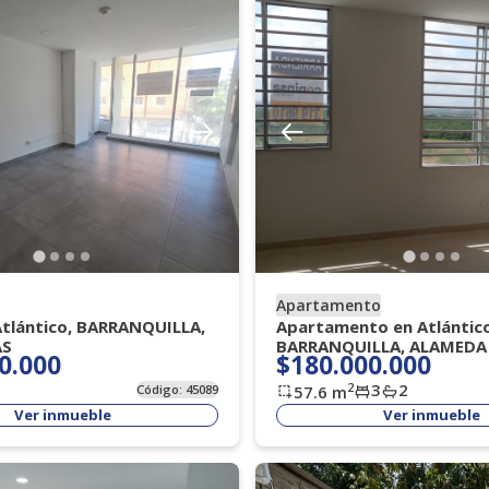
Apartamento
 Atlántico, BARRANQUILLA,
Apartamento en Atlántico
AS
BARRANQUILLA, ALAMEDA 
0.000
$180.000.000
3
2
2
Código:
45089
57.6
m
Ver inmueble
Ver inmueble