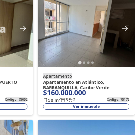
Apartamento
, PUERTO
Apartamento en Atlántico,
BARRANQUILLA, Caribe Verde
$160.000.000
3
2
2
Código:
75052
50
m
Código:
75172
Ver inmueble