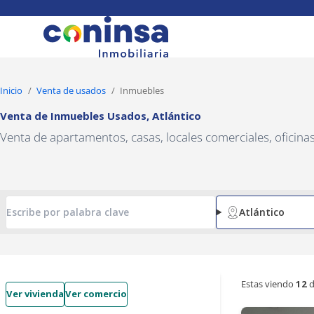
Navigated to Venta de Inmuebles Usados, Atlántico
Inicio
Venta de usados
Inmuebles
Venta de Inmuebles Usados
,
Atlántico
Venta de apartamentos, casas, locales comerciales, oficin
Atlántico
Estas viendo
12
d
Ver vivienda
Ver comercio