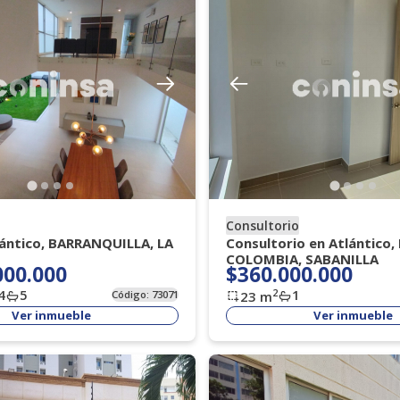
Consultorio
lántico, BARRANQUILLA, LA
Consultorio en Atlántico
COLOMBIA, SABANILLA
000.000
$360.000.000
4
5
1
2
Código:
73071
23
m
Ver inmueble
Ver inmueble