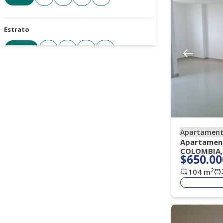
Estrato
Todos
3
4
5
6
Cantidad de parqueaderos
Todos
1+
2+
3+
4+
Apartamen
Tipo de parqueadero
Apartament
COLOMBIA,
Seleccione
$650.00
2
104
m
Antigüedad de la propiedad
Seleccione