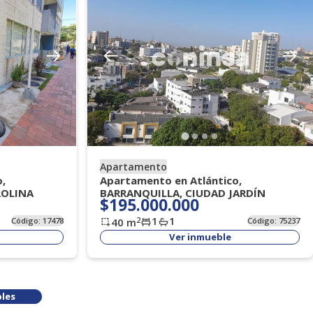
Apartamento
,
Apartamento en Atlántico,
ROLINA
BARRANQUILLA, CIUDAD JARDÍN
$195.000.000
1
1
2
Código:
17478
40
m
Código:
75237
Ver inmueble
les