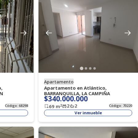
Apartamento
,
Apartamento en Atlántico,
EN
BARRANQUILLA, LA CAMPIÑA
$340.000.000
2
2
2
Código:
68298
69
m
Código:
70220
Ver inmueble