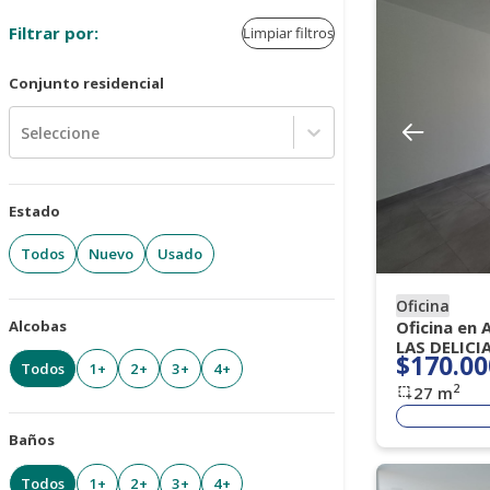
Filtrar por:
Limpiar filtros
Conjunto residencial
Seleccione
Estado
Todos
Nuevo
Usado
Oficina
Alcobas
Oficina en
LAS DELICI
$170.00
Todos
1+
2+
3+
4+
2
27
m
Baños
Todos
1+
2+
3+
4+