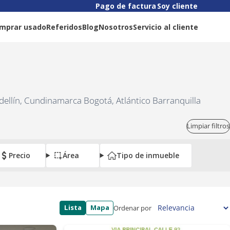
Pago de factura
Soy cliente
mprar usado
Referidos
Blog
Nosotros
Servicio al cliente
dellín, Cundinamarca Bogotá, Atlántico Barranquilla
Limpiar filtros
Precio
Área
Tipo de inmueble
Lista
Mapa
Ordenar por