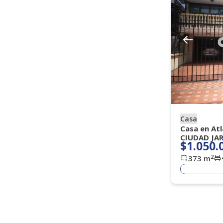
Casa
Casa en At
CIUDAD JA
$1.050.
2
373
m