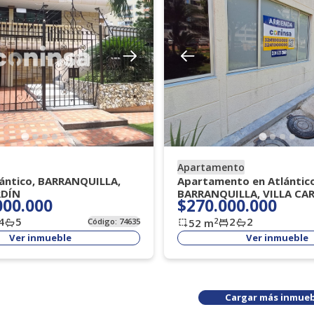
Apartamento
lántico, BARRANQUILLA,
Apartamento en Atlántico
RDÍN
BARRANQUILLA, VILLA CA
000.000
$270.000.000
4
5
2
2
2
Código:
74635
52
m
Ver inmueble
Ver inmueble
Cargar más inmueb