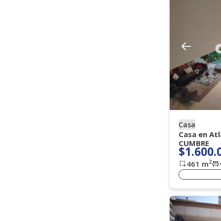
Amoblado
Si
No
Vigilancia
Todos
Porteria 7 X 24 H
(
)
(
15
)
Porteria 7 X 12
Porteria Dia
(
2
)
(
1
)
Casa
Casa en At
CUMBRE
$1.600.
2
461
m