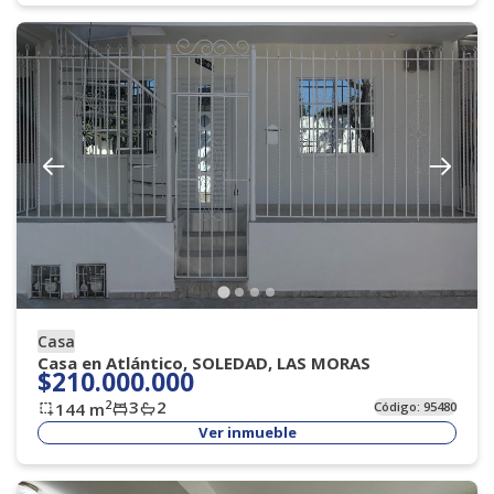
Casa
Casa en Atlántico, SOLEDAD, LAS MORAS
$210.000.000
3
2
2
144
m
Código:
95480
Ver inmueble