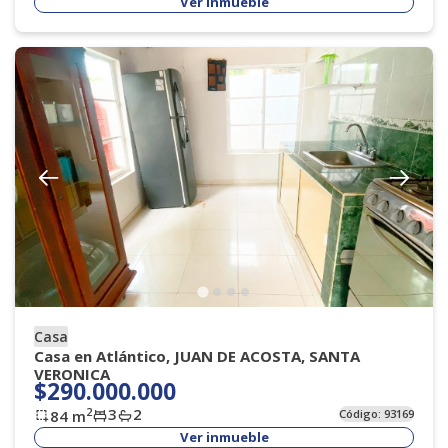
Ver inmueble
Casa
Casa en Atlántico, JUAN DE ACOSTA, SANTA
VERONICA
$290.000.000
3
2
2
84
m
Código:
93169
Ver inmueble