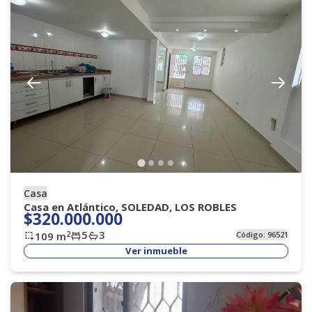
Casa
Casa en Atlántico, SOLEDAD, LOS ROBLES
$320.000.000
5
3
2
109
m
Código:
96521
Ver inmueble