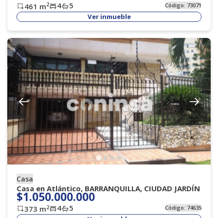
4
5
2
461
m
Código:
73071
Ver inmueble
Casa
Casa en Atlántico, BARRANQUILLA, CIUDAD JARDÍN
$1.050.000.000
4
5
2
373
m
Código:
74635