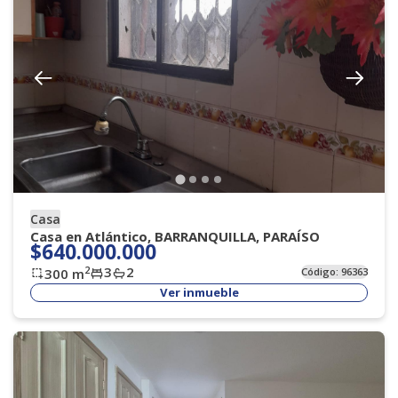
Casa
Casa en Atlántico, BARRANQUILLA, PARAÍSO
$640.000.000
3
2
2
300
m
Código:
96363
Ver inmueble