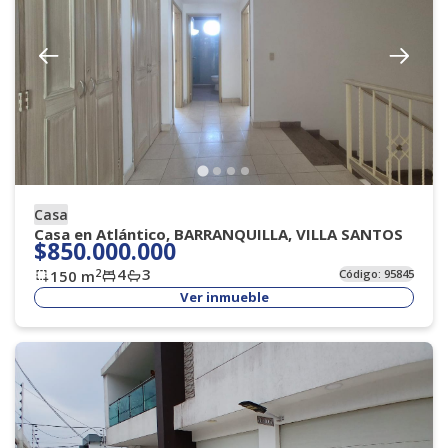
Casa
Casa en Atlántico, BARRANQUILLA, VILLA SANTOS
$850.000.000
4
3
2
150
m
Código:
95845
Ver inmueble