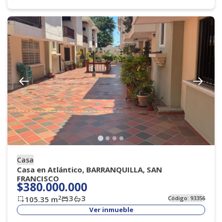
Casa
Casa en Atlántico, BARRANQUILLA, SAN
FRANCISCO
$380.000.000
3
3
2
105.35
m
Código:
93356
Ver inmueble