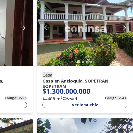
Casa
a,
Casa en Antioquia, SOPETRAN,
SOPETRAN
$1.300.000.000
6
4
2
Código:
75605
408
m
Código:
75433
Ver inmueble