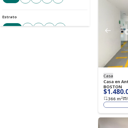
Estrato
Todos
3
4
5
6
Cantidad de parqueaderos
Todos
1+
2+
3+
4+
Casa
Tipo de parqueadero
Casa en An
BOSTON
Seleccione
$1.480.
2
366
m
Antigüedad de la propiedad
Seleccione