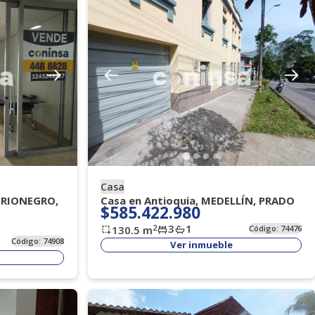
Casa
, RIONEGRO,
Casa en Antioquia, MEDELLÍN, PRADO
$585.422.980
3
1
2
130.5
m
Código:
74476
Código:
74908
Ver inmueble