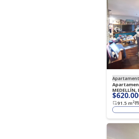
Amoblado
Si
No
Vigilancia
Todos
Porteria 7 X 24 H
(
)
(
15
)
Porteria 7 X 12
Porteria Dia
(
2
)
(
1
)
Apartamen
Apartament
MEDELLÍN,
$620.00
2
91.5
m