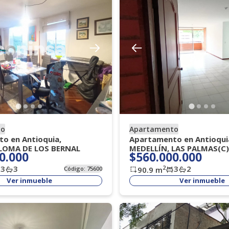
to
Apartamento
o en Antioquia,
Apartamento en Antioqui
 LOMA DE LOS BERNAL
MEDELLÍN, LAS PALMAS(C)
0.000
$560.000.000
3
3
3
2
2
Código:
75600
90.9
m
Ver inmueble
Ver inmueble