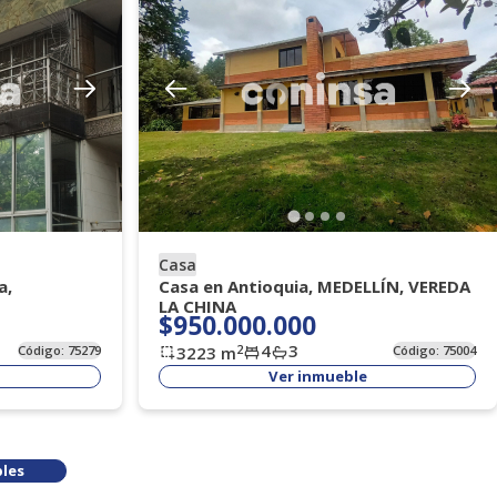
Casa
a,
Casa en Antioquia, MEDELLÍN, VEREDA
LA CHINA
$950.000.000
4
3
2
Código:
75279
3223
m
Código:
75004
Ver inmueble
les