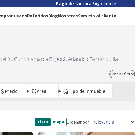
Pago de factura
Soy cliente
mprar usado
Referidos
Blog
Nosotros
Servicio al cliente
dellín, Cundinamarca Bogotá, Atlántico Barranquilla
Limpiar filtros
Precio
Área
Tipo de inmueble
Lista
Mapa
Ordenar por