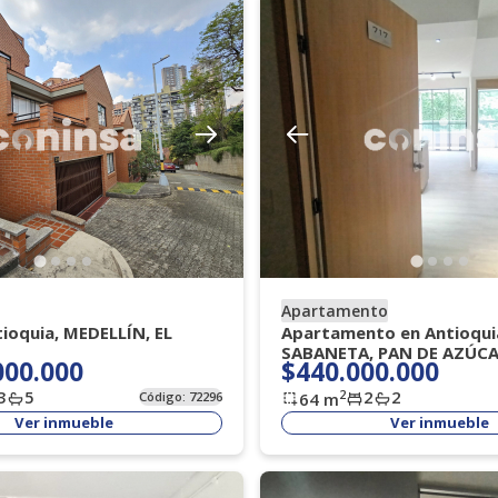
Apartamento
ioquia, MEDELLÍN, EL
Apartamento en Antioqui
SABANETA, PAN DE AZÚC
000.000
$440.000.000
3
5
2
2
2
Código:
72296
64
m
Ver inmueble
Ver inmueble