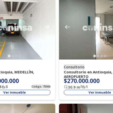
Consultorio
tioquia, MEDELLÍN,
Consultorio en Antioquia
AEROPUERTO
000.000
$270.000.000
8
3
1
2
Código:
75066
30.9
m
Ver inmueble
Ver inmueble