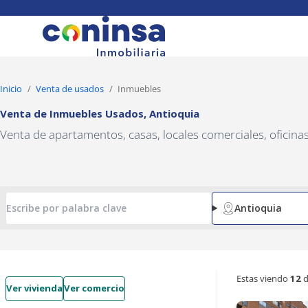
Navigated to Venta de Inmuebles Usados, Antioquia
Inicio
Venta de usados
Inmuebles
Venta de Inmuebles Usados
,
Antioquia
Venta de apartamentos, casas, locales comerciales, oficin
Antioquia
Estas viendo
12
d
Ver vivienda
Ver comercio