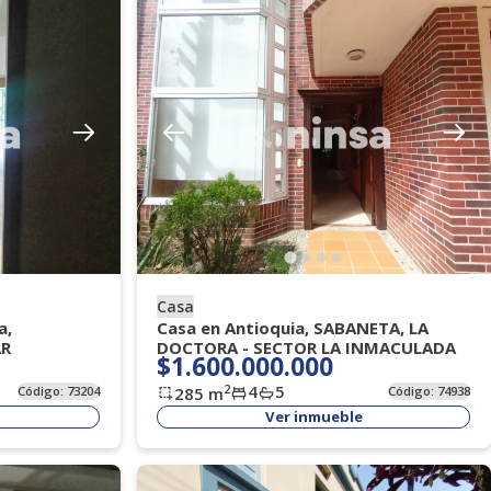
Casa
a,
Casa en Antioquia, SABANETA, LA
AR
DOCTORA - SECTOR LA INMACULADA
$1.600.000.000
4
5
2
Código:
73204
285
m
Código:
74938
Ver inmueble