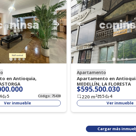
to
Apartamento
o en Antioquia,
Apartamento en Antioqui
 ASTORGA
MEDELLÍN, LA FLORESTA
000.000
$595.500.030
4
5
5
4
2
Código:
75438
220
m
Ver inmueble
Ver inmueble
Cargar más inmueb