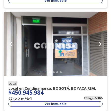
Ver inmueble
Local
Local en Cundinamarca, BOGOTÁ, BOYACA REAL
$450.945.984
1
2
32.2
m
Código:
53845
Ver inmueble