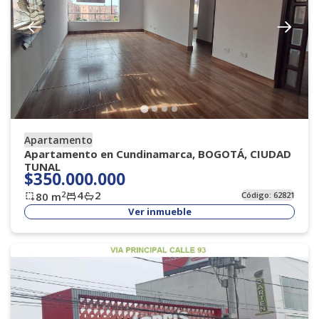
Apartamento
Apartamento en Cundinamarca, BOGOTÁ, CIUDAD
TUNAL
$350.000.000
4
2
2
80
m
Código:
62821
Ver inmueble