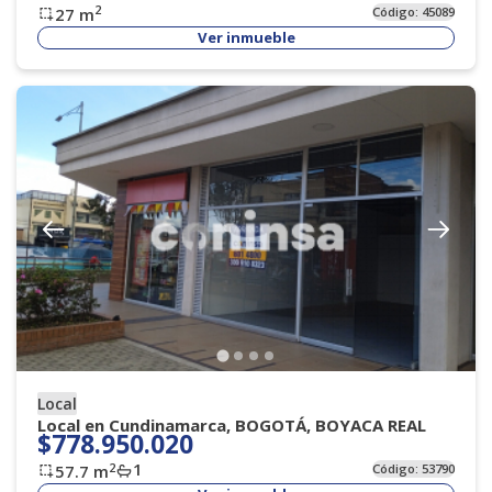
2
27
m
Código:
45089
Ver inmueble
Local
Local en Cundinamarca, BOGOTÁ, BOYACA REAL
$778.950.020
1
2
57.7
m
Código:
53790