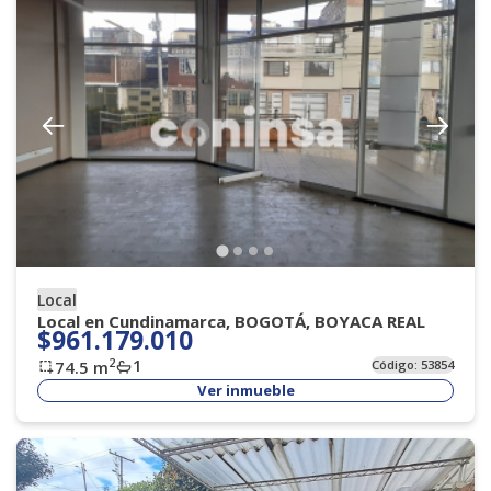
Local
Local en Cundinamarca, BOGOTÁ, BOYACA REAL
$961.179.010
1
2
74.5
m
Código:
53854
Ver inmueble