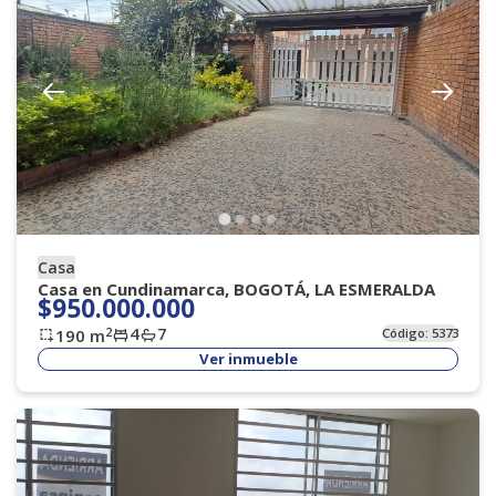
Casa
Casa en Cundinamarca, BOGOTÁ, LA ESMERALDA
$950.000.000
4
7
2
190
m
Código:
5373
Ver inmueble