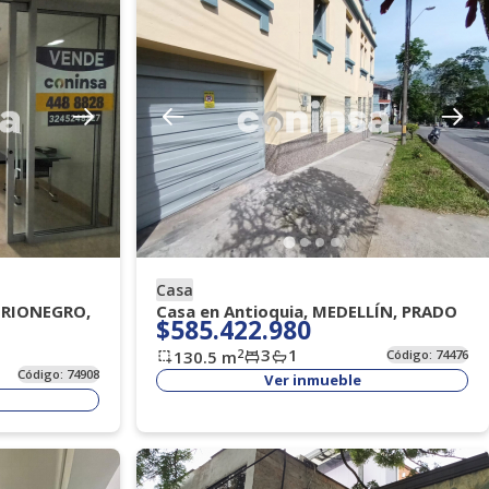
Casa
, RIONEGRO,
Casa en Antioquia, MEDELLÍN, PRADO
$585.422.980
3
1
2
130.5
m
Código:
74476
Código:
74908
Ver inmueble