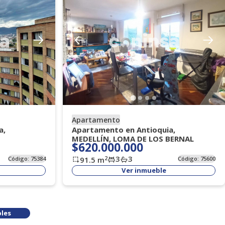
Apartamento
a,
Apartamento en Antioquia,
MEDELLÍN, LOMA DE LOS BERNAL
$620.000.000
3
3
2
Código:
75384
91.5
m
Código:
75600
Ver inmueble
les