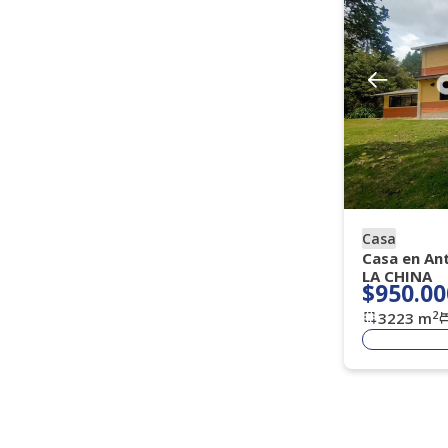
Casa
Casa en An
LA CHINA
$950.00
2
3223
m