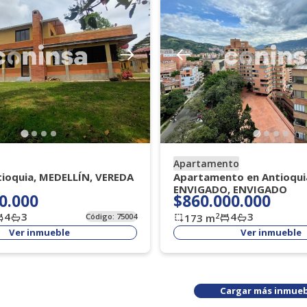
Apartamento
tioquia, MEDELLÍN, VEREDA
Apartamento en Antioqui
ENVIGADO, ENVIGADO
0.000
$860.000.000
4
3
4
3
2
Código:
75004
173
m
Ver inmueble
Ver inmueble
Cargar más inmueb