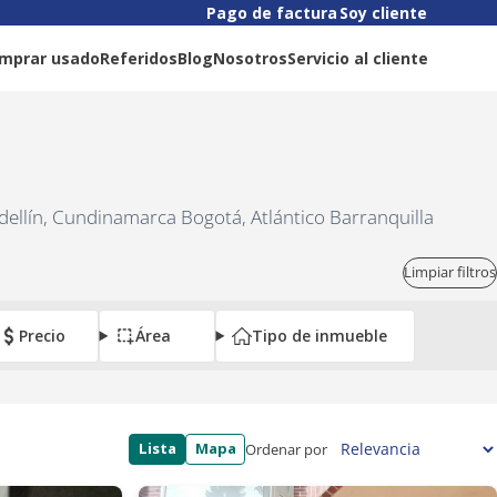
Pago de factura
Soy cliente
mprar usado
Referidos
Blog
Nosotros
Servicio al cliente
dellín, Cundinamarca Bogotá, Atlántico Barranquilla
Limpiar filtros
Precio
Área
Tipo de inmueble
Lista
Mapa
Ordenar por