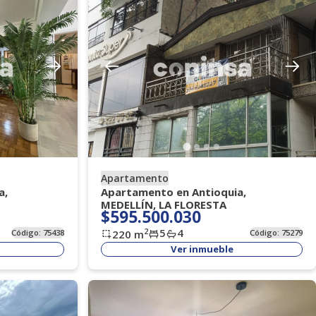
Apartamento
a,
Apartamento en Antioquia,
MEDELLÍN, LA FLORESTA
$595.500.030
5
4
2
Código:
75438
220
m
Código:
75279
Ver inmueble