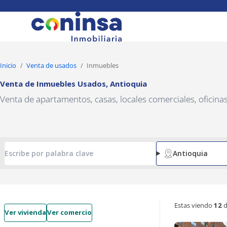
Navigated to Venta de Inmuebles Usados, Antioquia
Inicio
Venta de usados
Inmuebles
Venta de Inmuebles Usados
,
Antioquia
Venta de apartamentos, casas, locales comerciales, oficin
Antioquia
Estas viendo
12
d
Ver vivienda
Ver comercio