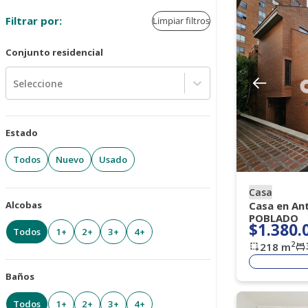
Filtrar por:
Limpiar filtros
Conjunto residencial
Seleccione
Estado
Todos
Nuevo
Usado
Casa
Alcobas
Casa en Ant
POBLADO
$1.380.
Todos
1+
2+
3+
4+
2
218
m
Baños
Todos
1+
2+
3+
4+