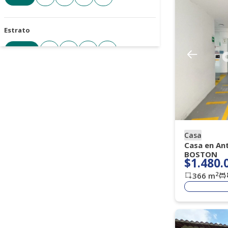
Estrato
Todos
3
4
5
6
Cantidad de parqueaderos
Todos
1+
2+
3+
4+
Casa
Tipo de parqueadero
Casa en An
BOSTON
Seleccione
$1.480.
2
366
m
Antigüedad de la propiedad
Seleccione