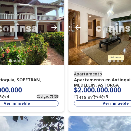
Apartamento
tioquia, SOPETRAN,
Apartamento en Antioqui
MEDELLÍN, ASTORGA
000.000
$2.000.000.000
6
4
4
5
2
Código:
75433
418
m
Ver inmueble
Ver inmueble