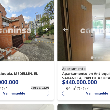
Apartamento
ioquia, MEDELLÍN, EL
Apartamento en Antioqui
SABANETA, PAN DE AZÚC
000.000
$440.000.000
3
5
2
2
2
Código:
72296
64
m
Ver inmueble
Ver inmueble