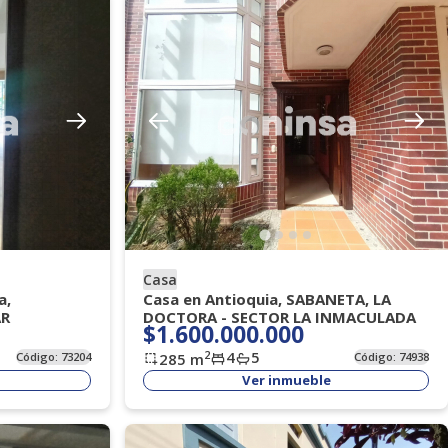
Casa
a,
Casa en Antioquia, SABANETA, LA
AR
DOCTORA - SECTOR LA INMACULADA
$1.600.000.000
4
5
2
Código:
73204
285
m
Código:
74938
Ver inmueble