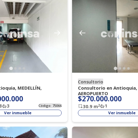
Consultorio
tioquia, MEDELLÍN,
Consultorio en Antioquia
AEROPUERTO
000.000
$270.000.000
8
3
1
2
Código:
75066
30.9
m
Ver inmueble
Ver inmueble