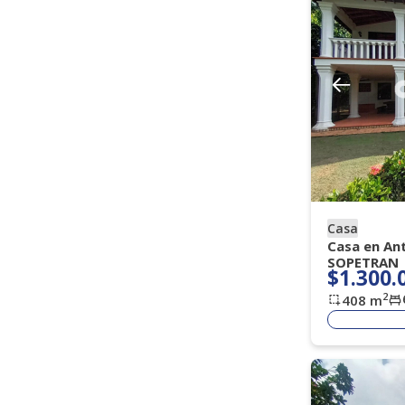
Amoblado
Si
No
Vigilancia
Todos
Porteria 7 X 24 H
(
)
(
15
)
Porteria 7 X 12
Porteria Dia
(
2
)
(
1
)
Casa
Casa en An
SOPETRAN
$1.300.
2
408
m