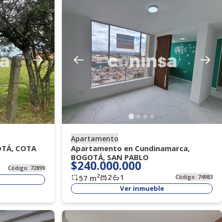
Apartamento
OTÁ, COTA
Apartamento en Cundinamarca,
BOGOTÁ, SAN PABLO
$240.000.000
Código:
72899
2
1
2
57
m
Código:
74983
Ver inmueble