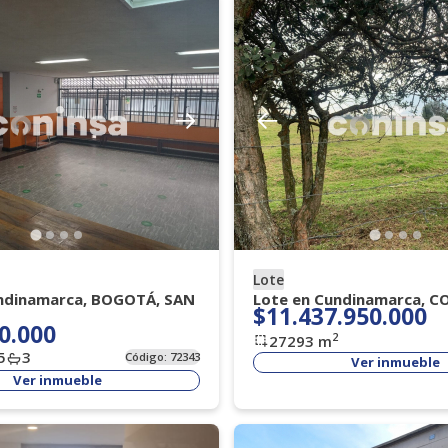
Lote
ndinamarca, BOGOTÁ, SAN
Lote en Cundinamarca, C
$11.437.950.000
0.000
2
27293
m
5
3
Código:
72343
Ver inmueble
Ver inmueble