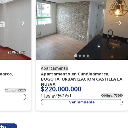
Apartamento
marca,
Apartamento en Cundinamarca,
BOGOTÁ, URBANIZACION CASTILLA LA
NUEVA
$220.000.000
Código:
73273
2
1
2
39
m
Código:
73260
Ver inmueble
les