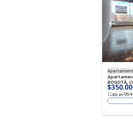
Apartamen
Apartament
BOGOTÁ, C
$350.00
4
2
80
m