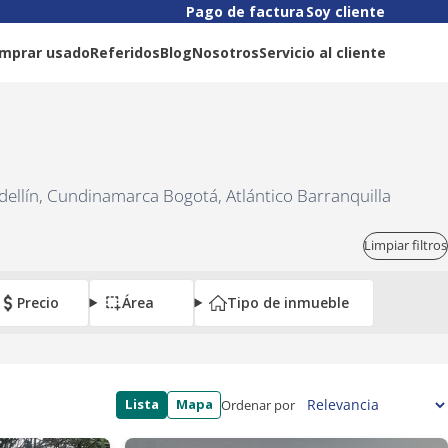
Pago de factura
Soy cliente
mprar usado
Referidos
Blog
Nosotros
Servicio al cliente
dellín, Cundinamarca Bogotá, Atlántico Barranquilla
Limpiar filtros
Precio
Área
Tipo de inmueble
Lista
Mapa
Ordenar por