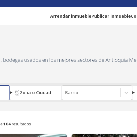
Arrendar inmueble
Publicar inmueble
Co
as, bodegas usados en los mejores sectores de Antioquia Me
Zona o Ciudad
Barrio
e
104
resultados