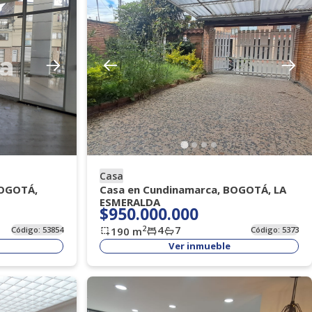
Casa
BOGOTÁ,
Casa en Cundinamarca, BOGOTÁ, LA
ESMERALDA
$950.000.000
4
7
2
Código:
53854
190
m
Código:
5373
Ver inmueble