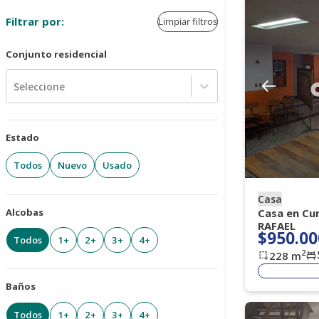
Filtrar por:
Limpiar filtros
Conjunto residencial
Seleccione
Estado
Todos
Nuevo
Usado
Casa
Alcobas
Casa en Cu
RAFAEL
$950.00
Todos
1+
2+
3+
4+
2
228
m
Baños
Todos
1+
2+
3+
4+