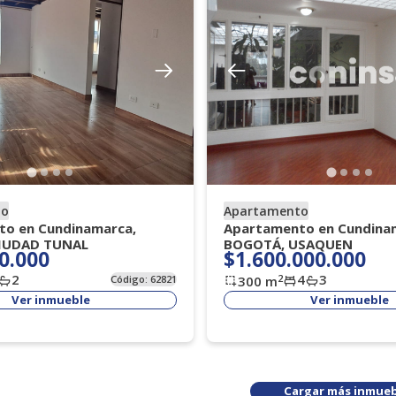
to
Apartamento
o en Cundinamarca,
Apartamento en Cundina
IUDAD TUNAL
BOGOTÁ, USAQUEN
0.000
$1.600.000.000
2
4
3
2
Código:
62821
300
m
Ver inmueble
Ver inmueble
Cargar más inmueb