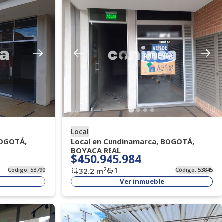
Local
BOGOTÁ,
Local en Cundinamarca, BOGOTÁ,
BOYACA REAL
$450.945.984
1
2
Código:
53790
32.2
m
Código:
53845
Ver inmueble