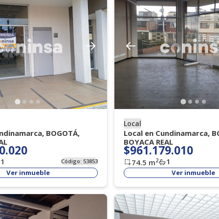
Local
undinamarca, BOGOTÁ,
Local en Cundinamarca, 
AL
BOYACA REAL
0.020
$961.179.010
1
1
2
Código:
53853
74.5
m
Ver inmueble
Ver inmueble