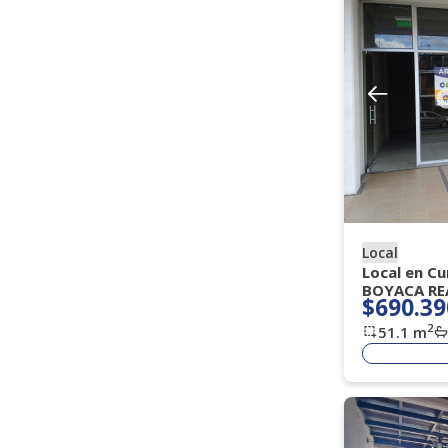
Amoblado
Si
No
Vigilancia
Todos
Porteria 7 X 24 H
(
)
(
15
)
Porteria 7 X 12
Porteria Dia
(
2
)
(
1
)
Local
Local en C
BOYACA RE
$690.39
2
51.1
m