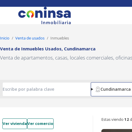
Navigated to Venta de Inmuebles Usados, Cundinamarca
Inicio
Venta de usados
Inmuebles
Venta de Inmuebles Usados
,
Cundinamarca
Venta de apartamentos, casas, locales comerciales, oficin
Cundinamarca
Estas viendo
12
d
Ver vivienda
Ver comercio