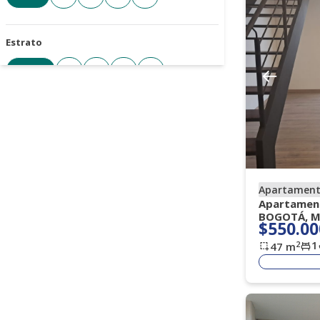
Estrato
Todos
3
4
5
6
Cantidad de parqueaderos
Todos
1+
2+
3+
4+
Apartamen
Tipo de parqueadero
Apartament
BOGOTÁ, M
Seleccione
$550.00
1
2
47
m
Antigüedad de la propiedad
Seleccione