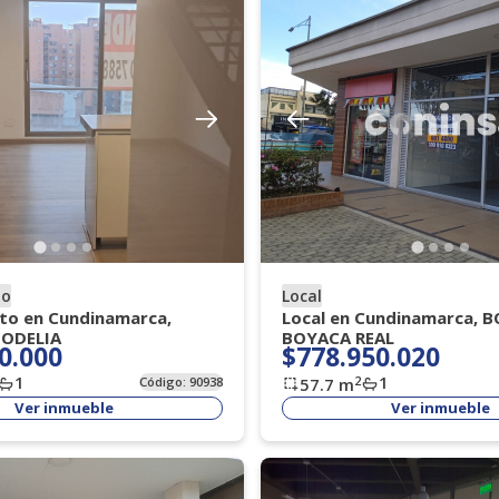
to
Local
o en Cundinamarca,
Local en Cundinamarca, 
ODELIA
BOYACA REAL
0.000
$778.950.020
1
1
2
Código:
90938
57.7
m
Ver inmueble
Ver inmueble