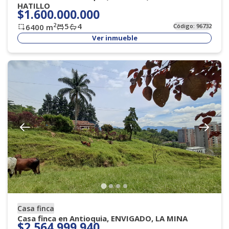
HATILLO
$1.600.000.000
5
4
2
6400
m
Código:
96732
Ver inmueble
Casa finca
Casa finca en Antioquia, ENVIGADO, LA MINA
$2.564.999.940