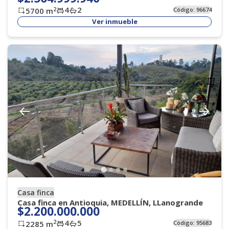
4
2
2
5700
m
Código:
96674
Ver inmueble
Casa finca
Casa finca en Antioquia, MEDELLÍN, LLanogrande
$2.200.000.000
4
5
2
2285
m
Código:
95683