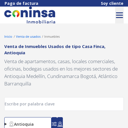
Navigated to Venta de Inmuebles Usados de tipo Casa Finca, Ant
Pago de factura
Soy cliente
Inicio
Venta de usados
Inmuebles
Venta de Inmuebles Usados
de tipo
Casa Finca
,
Antioquia
Venta de apartamentos, casas, locales comerciales,
oficinas, bodegas usados en los mejores sectores de
Antioquia Medellín, Cundinamarca Bogotá, Atlántico
Barranquilla
Antioquia