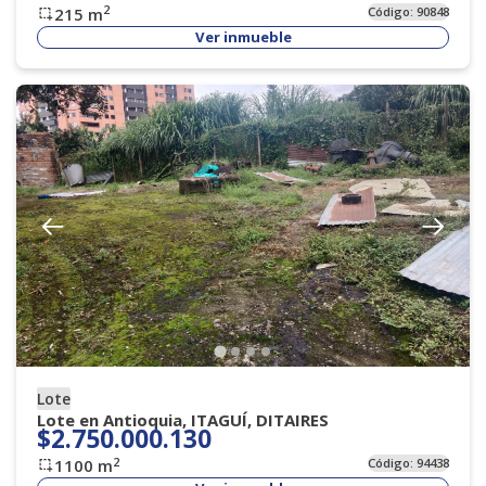
2
215
m
Código:
90848
Ver inmueble
Lote
Lote en Antioquia, ITAGUÍ, DITAIRES
$2.750.000.130
2
1100
m
Código:
94438