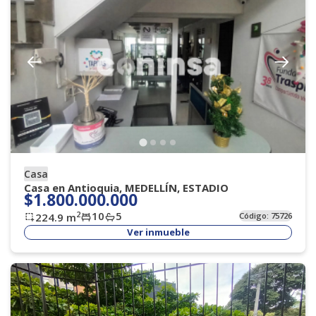
Casa
Casa en Antioquia, MEDELLÍN, ESTADIO
$1.800.000.000
10
5
2
224.9
m
Código:
75726
Ver inmueble