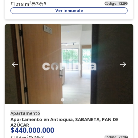
3
5
2
218
m
Código:
72296
Ver inmueble
Apartamento
Apartamento en Antioquia, SABANETA, PAN DE
AZÚCAR
$440.000.000
2
2
2
64
m
Código:
73204