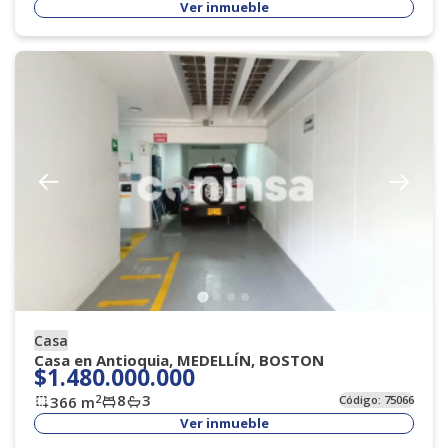
Ver inmueble
Casa
Casa en Antioquia, MEDELLÍN, BOSTON
$1.480.000.000
8
3
2
366
m
Código:
75066
Ver inmueble