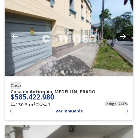
Casa
Casa en Antioquia, MEDELLÍN, PRADO
$585.422.980
3
1
2
130.5
m
Código:
74476
Ver inmueble