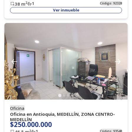
1
2
38
m
Código:
92328
Ver inmueble
Oficina
Oficina en Antioquia, MEDELLÍN, ZONA CENTRO-
MEDELLÍN
$250.000.000
1
2
46.5
m
Código:
93548