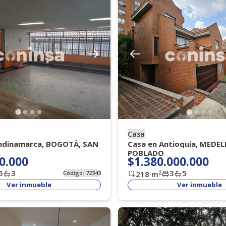
Casa
ndinamarca, BOGOTÁ, SAN
Casa en Antioquia, MEDELL
POBLADO
0.000
$1.380.000.000
5
3
3
5
2
Código:
72343
218
m
Ver inmueble
Ver inmueble