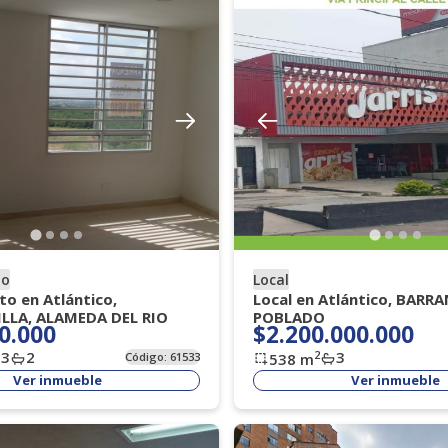
to
Local
o en Atlántico,
Local en Atlántico, BARRA
LLA, ALAMEDA DEL RIO
POBLADO
0.000
$2.200.000.000
3
2
3
2
Código:
61533
538
m
Ver inmueble
Ver inmueble