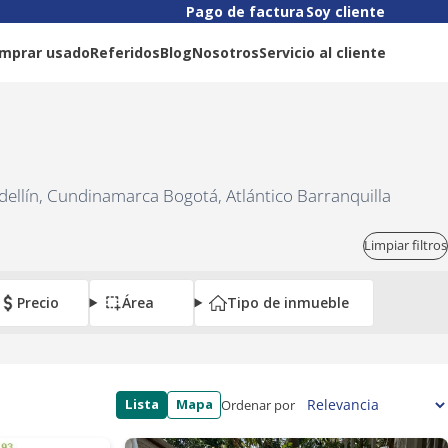
Pago de factura
Soy cliente
mprar usado
Referidos
Blog
Nosotros
Servicio al cliente
dellín, Cundinamarca Bogotá, Atlántico Barranquilla
Limpiar filtros
Precio
Área
Tipo de inmueble
Lista
Mapa
Ordenar por