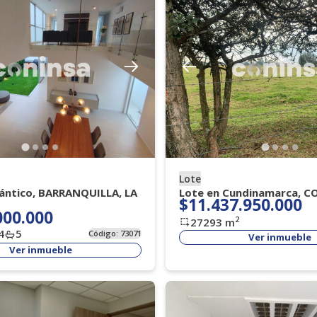
Lote
lántico, BARRANQUILLA, LA
Lote en Cundinamarca, C
$11.437.950.000
000.000
2
27293
m
4
5
Código:
73071
Ver inmueble
Ver inmueble