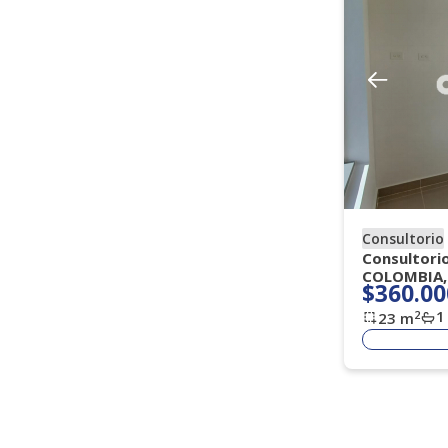
Consultorio
Consultori
COLOMBIA,
$360.00
1
2
23
m