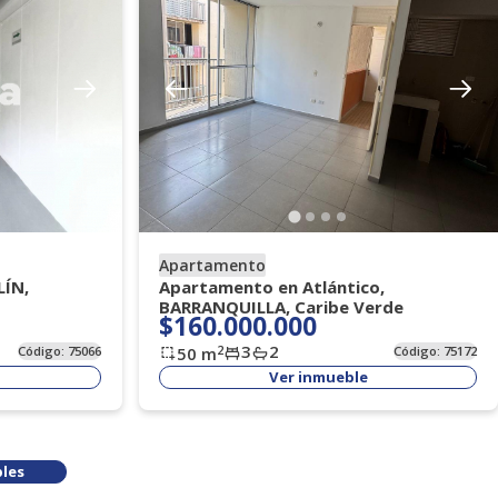
Apartamento
LÍN,
Apartamento en Atlántico,
BARRANQUILLA, Caribe Verde
$160.000.000
3
2
2
Código:
75066
50
m
Código:
75172
Ver inmueble
les