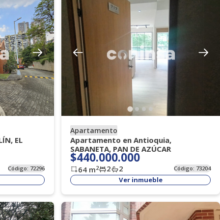
Apartamento
ÍN, EL
Apartamento en Antioquia,
SABANETA, PAN DE AZÚCAR
$440.000.000
2
2
2
Código:
72296
64
m
Código:
73204
Ver inmueble