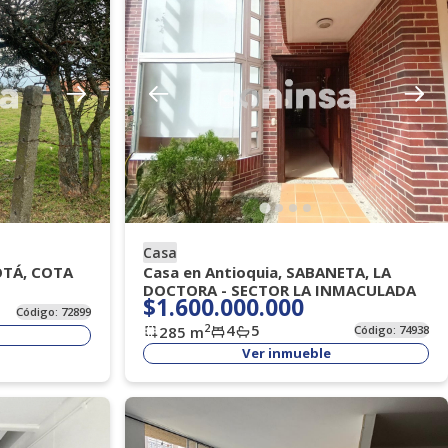
Casa
OTÁ, COTA
Casa en Antioquia, SABANETA, LA
DOCTORA - SECTOR LA INMACULADA
$1.600.000.000
Código:
72899
4
5
2
285
m
Código:
74938
Ver inmueble