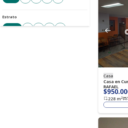
Estrato
Todos
3
4
5
6
Cantidad de parqueaderos
Todos
1+
2+
3+
4+
Casa
Tipo de parqueadero
Casa en Cu
RAFAEL
Seleccione
$950.00
2
228
m
Antigüedad de la propiedad
Seleccione