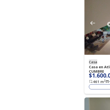
Amoblado
Si
No
Vigilancia
Todos
Porteria 7 X 24 H
(
)
(
15
)
Porteria 7 X 12
Porteria Dia
(
2
)
(
1
)
Casa
Casa en At
CUMBRE
$1.600.
2
461
m