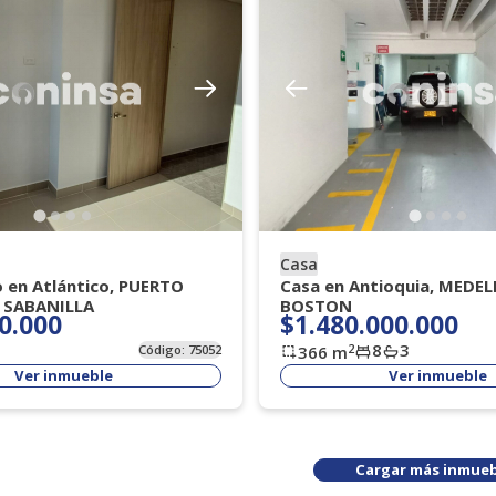
Casa
o en Atlántico, PUERTO
Casa en Antioquia, MEDEL
 SABANILLA
BOSTON
0.000
$1.480.000.000
8
3
2
Código:
75052
366
m
Ver inmueble
Ver inmueble
Cargar más inmueb