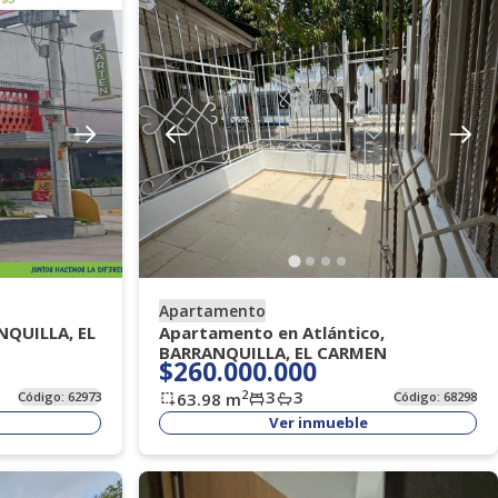
Apartamento
NQUILLA, EL
Apartamento en Atlántico,
BARRANQUILLA, EL CARMEN
$260.000.000
3
3
2
Código:
62973
63.98
m
Código:
68298
Ver inmueble