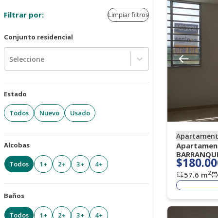
Filtrar por:
Limpiar filtros
Conjunto residencial
Seleccione
Estado
Todos
Nuevo
Usado
Apartamen
Alcobas
Apartament
BARRANQUI
$180.00
Todos
1+
2+
3+
4+
2
57.6
m
Baños
Todos
1+
2+
3+
4+