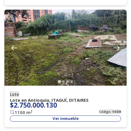
Lote
Lote en Antioquia, ITAGUÍ, DITAIRES
$2.750.000.130
2
1100
m
Código:
94438
Ver inmueble