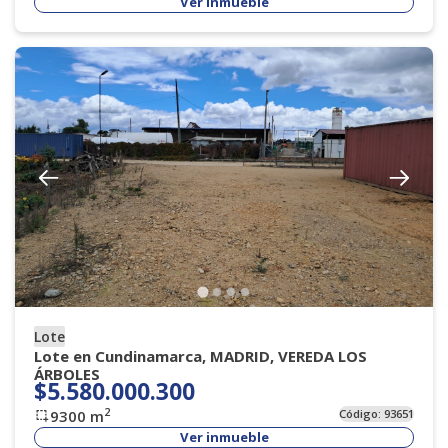
Ver inmueble
Lote
Lote en Cundinamarca, MADRID, VEREDA LOS
ÁRBOLES
$5.580.000.300
2
9300
m
Código:
93651
Ver inmueble