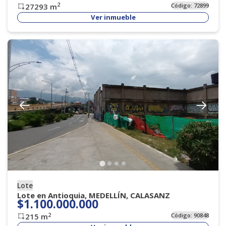
2
27293
m
Código:
72899
Ver inmueble
Lote
Lote en Antioquia, MEDELLÍN, CALASANZ
$1.100.000.000
2
215
m
Código:
90848