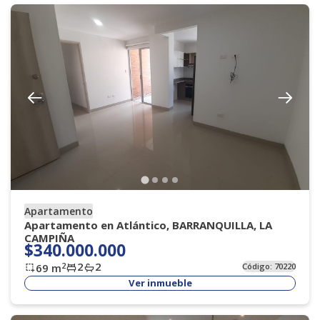
Apartamento
Apartamento en Atlántico, BARRANQUILLA, LA
CAMPIÑA
$340.000.000
2
2
2
69
m
Código:
70220
Ver inmueble