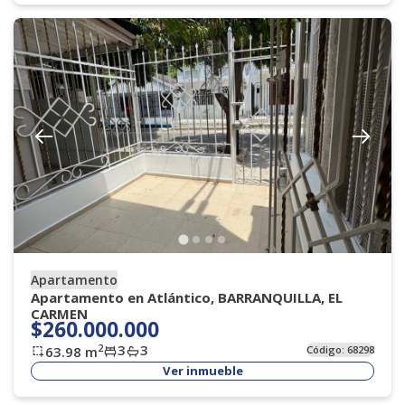
Apartamento
Apartamento en Atlántico, BARRANQUILLA, EL
CARMEN
$260.000.000
3
3
2
63.98
m
Código:
68298
Ver inmueble