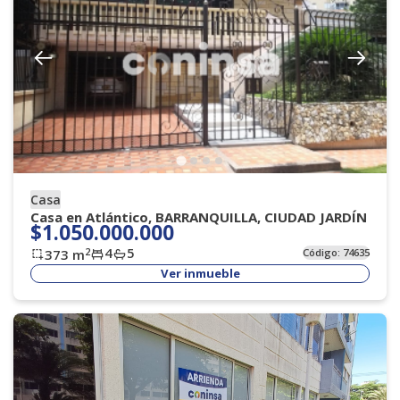
Casa
Casa en Atlántico, BARRANQUILLA, CIUDAD JARDÍN
$1.050.000.000
4
5
2
373
m
Código:
74635
Ver inmueble