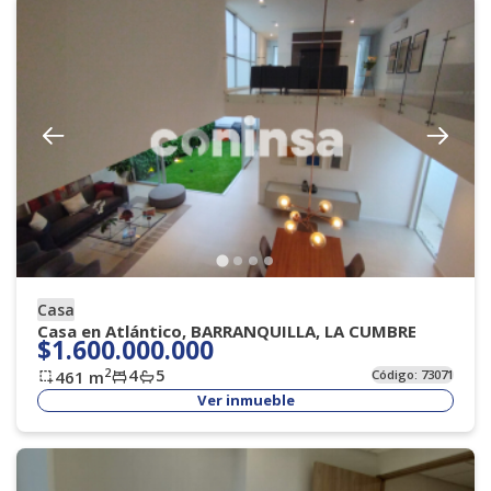
Casa
Casa en Atlántico, BARRANQUILLA, LA CUMBRE
$1.600.000.000
4
5
2
461
m
Código:
73071
Ver inmueble