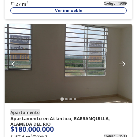
2
27
m
Código:
45089
Ver inmueble
Apartamento
Apartamento en Atlántico, BARRANQUILLA,
ALAMEDA DEL RIO
$180.000.000
3
2
2
57.6
m
Código:
61533