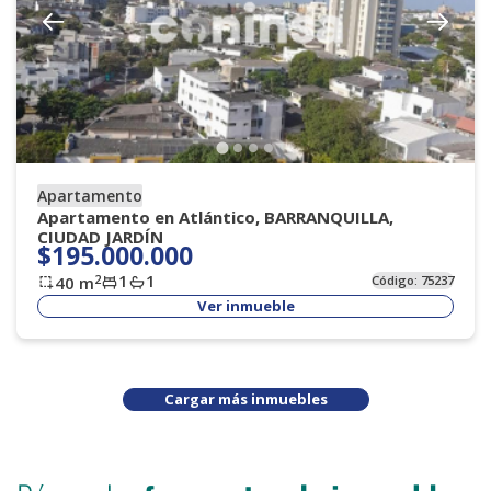
Apartamento
Apartamento en Atlántico, BARRANQUILLA,
CIUDAD JARDÍN
$195.000.000
1
1
2
40
m
Código:
75237
Ver inmueble
Cargar más inmuebles