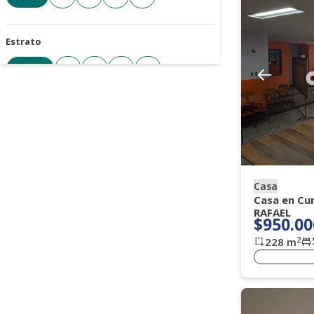
Estrato
Todos
3
4
5
6
Cantidad de parqueaderos
Todos
1+
2+
3+
4+
Casa
Tipo de parqueadero
Casa en Cu
RAFAEL
Seleccione
$950.00
2
228
m
Antigüedad de la propiedad
Seleccione