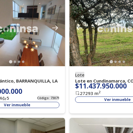
Lote
lántico, BARRANQUILLA, LA
Lote en Cundinamarca, C
$11.437.950.000
000.000
2
27293
m
4
5
Código:
73071
Ver inmueble
Ver inmueble