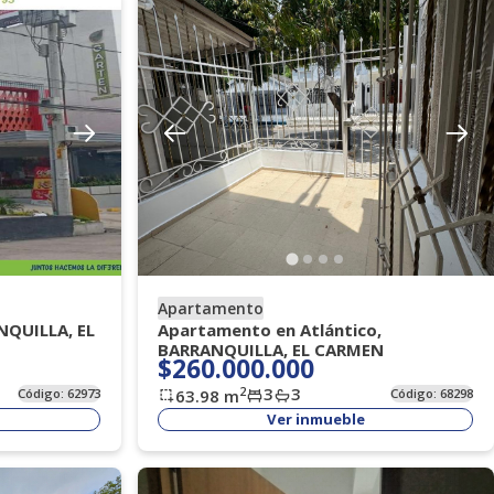
Apartamento
NQUILLA, EL
Apartamento en Atlántico,
BARRANQUILLA, EL CARMEN
$260.000.000
3
3
2
Código:
62973
63.98
m
Código:
68298
Ver inmueble