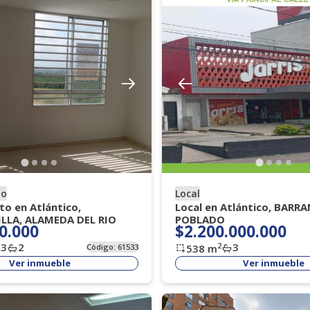
to
Local
o en Atlántico,
Local en Atlántico, BARRA
LLA, ALAMEDA DEL RIO
POBLADO
0.000
$2.200.000.000
3
2
3
2
Código:
61533
538
m
Ver inmueble
Ver inmueble