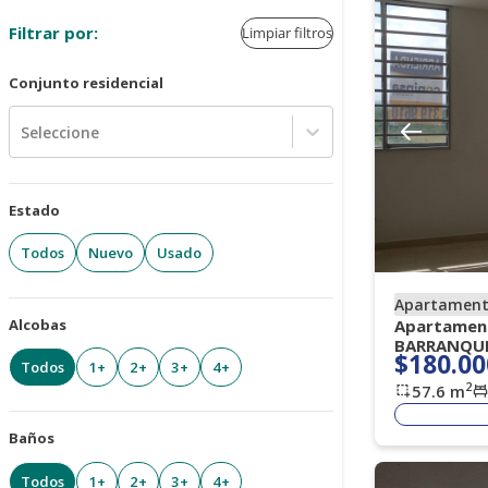
Filtrar por:
Limpiar filtros
Conjunto residencial
Seleccione
Estado
Todos
Nuevo
Usado
Apartamen
Alcobas
Apartament
BARRANQUI
$180.00
Todos
1+
2+
3+
4+
2
57.6
m
Baños
Todos
1+
2+
3+
4+