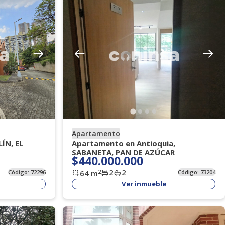
Apartamento
ÍN, EL
Apartamento en Antioquia,
SABANETA, PAN DE AZÚCAR
$440.000.000
2
2
2
Código:
72296
64
m
Código:
73204
Ver inmueble