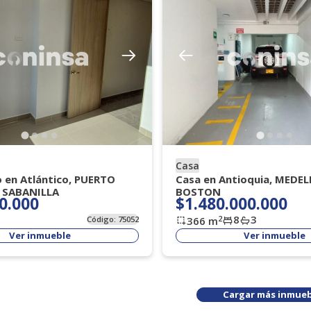
Casa
o en Atlántico, PUERTO
Casa en Antioquia, MEDEL
 SABANILLA
BOSTON
0.000
$1.480.000.000
8
3
2
Código:
75052
366
m
Ver inmueble
Ver inmueble
Cargar más inmueb