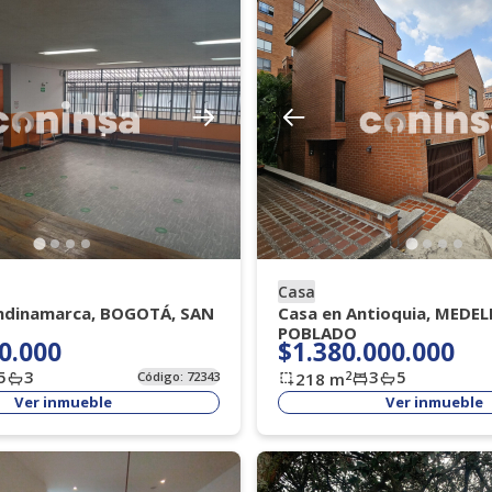
Casa
ndinamarca, BOGOTÁ, SAN
Casa en Antioquia, MEDELL
POBLADO
0.000
$1.380.000.000
5
3
3
5
2
Código:
72343
218
m
Ver inmueble
Ver inmueble