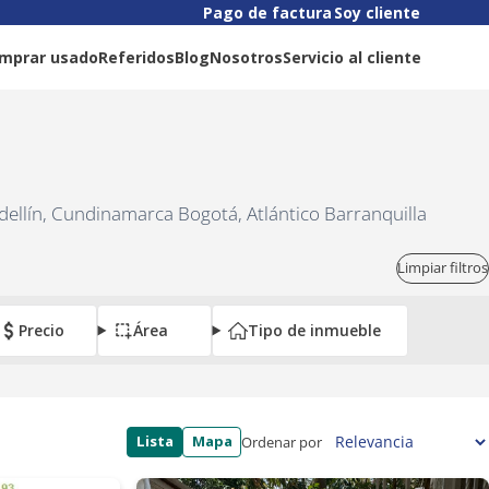
Pago de factura
Soy cliente
mprar usado
Referidos
Blog
Nosotros
Servicio al cliente
dellín, Cundinamarca Bogotá, Atlántico Barranquilla
Limpiar filtros
Precio
Área
Tipo de inmueble
Lista
Mapa
Ordenar por