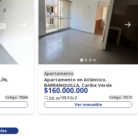
Apartamento
LÍN,
Apartamento en Atlántico,
BARRANQUILLA, Caribe Verde
$160.000.000
3
2
2
Código:
75066
50
m
Código:
75172
Ver inmueble
les