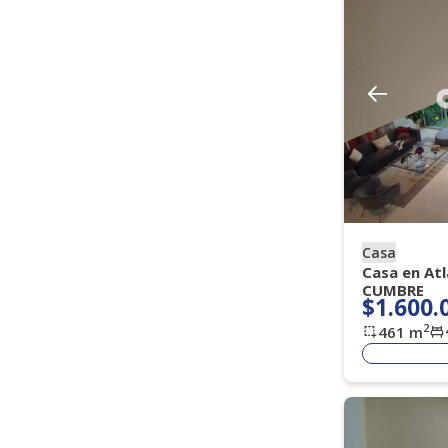
Amoblado
Si
No
Vigilancia
Todos
Porteria 7 X 24 H
(
)
(
15
)
Porteria 7 X 12
Porteria Dia
(
2
)
(
1
)
Casa
Casa en At
CUMBRE
$1.600.
2
461
m