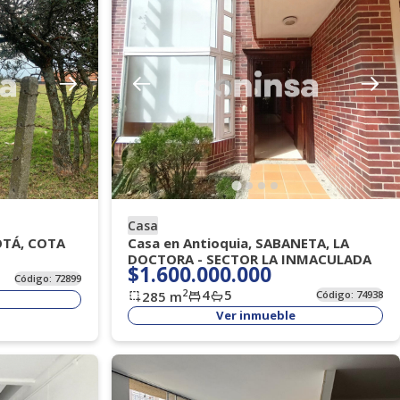
Casa
OTÁ, COTA
Casa en Antioquia, SABANETA, LA
DOCTORA - SECTOR LA INMACULADA
$1.600.000.000
Código:
72899
4
5
2
285
m
Código:
74938
Ver inmueble