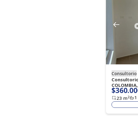
Consultorio
Consultori
COLOMBIA,
$360.00
1
2
23
m