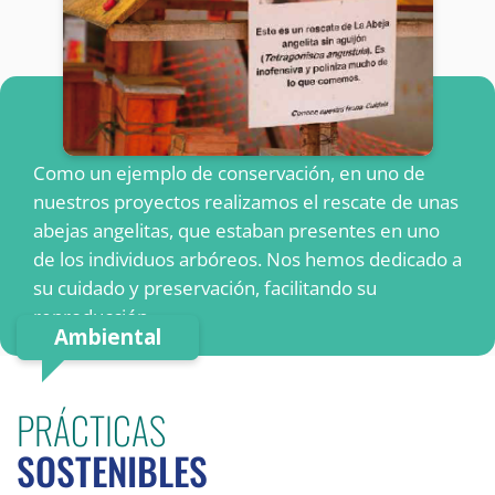
Como un ejemplo de conservación, en uno de
nuestros proyectos realizamos el rescate de unas
abejas angelitas, que estaban presentes en uno
de los individuos arbóreos. Nos hemos dedicado a
su cuidado y preservación, facilitando su
reproducción.
Ambiental
PRÁCTICAS
SOSTENIBLES