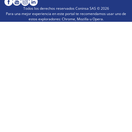
Todos los derechos reservados Coninsa SAS ©
2026
Para una mejor experiencia en este portal te recomendamos usar uno de
estos exploradores: Chrome, Mozilla u Opera.