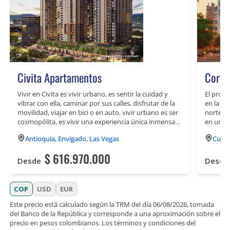
Civita Apartamentos
Corne
Vivir en Civita es vivir urbano, es sentir la cuidad y
El proy
vibrar con ella, caminar por sus calles, disfrutar de la
en la l
movilidad, viajar en bici o en auto, vivir urbano es ser
norte de
cosmopólita, es vivir una experiencia única inmensa
en un se
en la cuidad estando cerca de todo.&nbsp;&nbsp;
publico,
Antioquia, Envigado, Las Vegas
Cundi
Civita es un proyecto de vivienda que hará parte de
Norte. E
Ciudad Vega Sur en Envigado, en un lote plano con
donde s
$ 616.970.000
una ubicación única y estratégica por su doble acceso
Contará
Desde
Desde
peatonal y vehicular con las Avenidas Las Vegas y la
loft que
Regional; muy cerca de la unidad deportiva de
distrib
Envigado, a un paso de Mayorca Mega Mall y al lado
zonas c
COP
USD
EUR
de la estación Itagüí del Metro
esparci
Este precio está calculado según la TRM del día
06/08/2026
, tomada
View la m
del Banco de la República y corresponde a una aproximación sobre el
S.A.S.
precio en pesos colombianos. Los términos y condiciones del