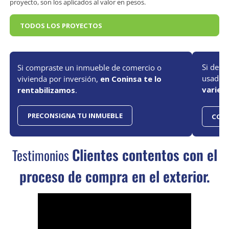
proyecto, son los aplicados al valor en pesos.
TODOS LOS PROYECTOS
Si dese
Si compraste un inmueble de comercio o
usado, 
vivienda por inversión,
en Coninsa te lo
varied
rentabilizamos
.
PRECONSIGNA TU INMUEBLE
CONO
Clientes contentos con el
Testimonios
proceso de compra en el exterior.