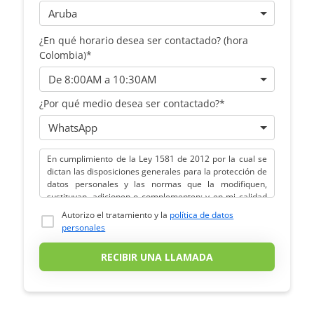
¿En qué horario desea ser contactado? (hora
Colombia)*
¿Por qué medio desea ser contactado?*
En cumplimiento de la Ley 1581 de 2012 por la cual se
dictan las disposiciones generales para la protección de
datos personales y las normas que la modifiquen,
sustituyan, adicionen o complementen; y en mi calidad
de titular de los datos personales; emito mi
Autorizo el tratamiento y la
política de datos
consentimiento previo, expreso e informado con una X
personales
en el recuadro inferior, para que la sociedad CONINSA
y/o terceros con los cuales ésta acuerde en todo o en
RECIBIR UNA LLAMADA
parte la realización de cualquier actividad relativa o
relacionada con el tratamiento de datos personales en
su calidad de RESPONSABLE y/o ENCARGADA DEL
TRATAMIENTO, decida sobre los datos personales aquí
contenidos; específicamente para que realice el