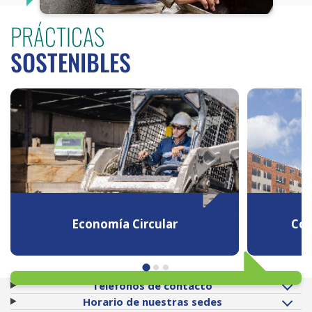
PRÁCTICAS
SOSTENIBLES
Economía Circular
Con
Teléfonos de contacto
Horario de nuestras sedes