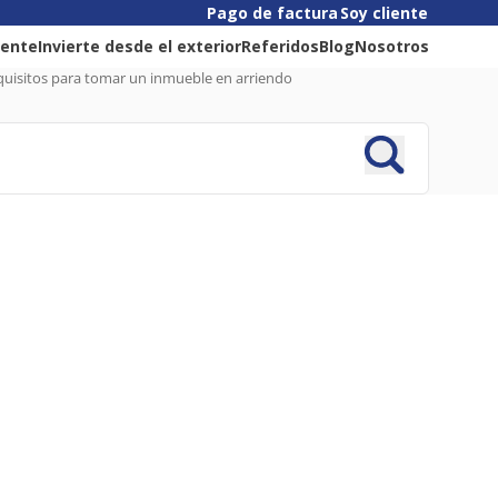
Pago de factura
Soy cliente
liente
Invierte desde el exterior
Referidos
Blog
Nosotros
quisitos para tomar un inmueble en arriendo