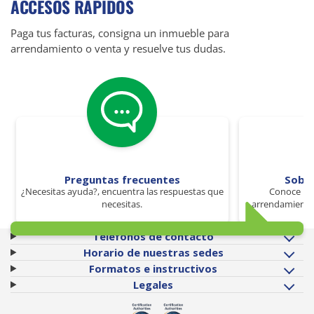
ACCESOS RÁPIDOS
Paga tus facturas, consigna un inmueble para
arrendamiento o venta y resuelve tus dudas.
Preguntas frecuentes
Sobr
¿Necesitas ayuda?, encuentra las respuestas que
Conoce los
necesitas.
arrendamiento 
Teléfonos de contacto
Horario de nuestras sedes
Formatos e instructivos
Legales