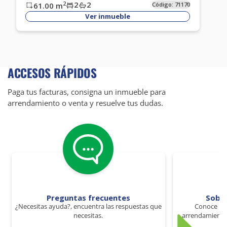
2
2
2
61.00
m
Código:
71170
Ver inmueble
ACCESOS RÁPIDOS
Paga tus facturas, consigna un inmueble para
arrendamiento o venta y resuelve tus dudas.
Preguntas frecuentes
Sobr
¿Necesitas ayuda?, encuentra las respuestas que
Conoce los
necesitas.
arrendamiento 