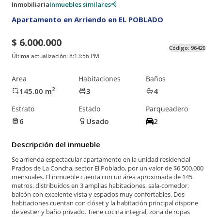
Inmobiliaria
Inmuebles similares
Apartamento en Arriendo en EL POBLADO
$ 6.000.000
Código:
96420
Última actualización:
8:13:56 PM
Area
Habitaciones
Baños
2
145.00
m
3
4
Estrato
Estado
Parqueadero
6
Usado
2
Descripción del inmueble
Se arrienda espectacular apartamento en la unidad residencial
Prados de La Concha, sector El Poblado, por un valor de $6.500.000
mensuales. El inmueble cuenta con un área aproximada de 145
metros, distribuidos en 3 amplias habitaciones, sala-comedor,
balcón con excelente vista y espacios muy confortables. Dos
habitaciones cuentan con clóset y la habitación principal dispone
de vestier y baño privado. Tiene cocina integral, zona de ropas