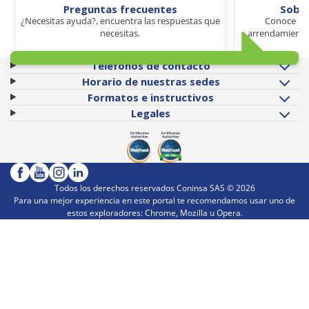
Preguntas frecuentes
Sobr
¿Necesitas ayuda?, encuentra las respuestas que
Conoce los
necesitas.
arrendamiento 
Teléfonos de contacto
Horario de nuestras sedes
Formatos e instructivos
Legales
Todos los derechos reservados Coninsa SAS ©
2026
Para una mejor experiencia en este portal te recomendamos usar uno de
estos exploradores: Chrome, Mozilla u Opera.