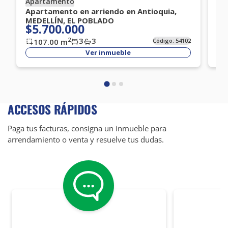
Apartamento
Ap
Apartamento en arriendo en Antioquia,
Ap
MEDELLÍN, EL POBLADO
ME
$5.700.000
$
3
3
2
107.00
m
Código:
54102
Ver inmueble
ACCESOS RÁPIDOS
Paga tus facturas, consigna un inmueble para
arrendamiento o venta y resuelve tus dudas.