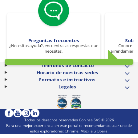
Preguntas frecuentes
Sobr
¿Necesitas ayuda?, encuentra las respuestas que
Conoce los
necesitas.
arrendamiento 
Teléfonos de contacto
Horario de nuestras sedes
Formatos e instructivos
Legales
Todos los derechos reservados Coninsa SAS ©
2026
Para una mejor experiencia en este portal te recomendamos usar uno de
estos exploradores: Chrome, Mozilla u Opera.