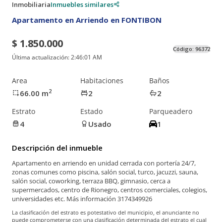
Inmobiliaria
Inmuebles similares
Apartamento en Arriendo en FONTIBON
$ 1.850.000
Código:
96372
Última actualización:
2:46:01 AM
Area
Habitaciones
Baños
2
66.00
m
2
2
Estrato
Estado
Parqueadero
4
Usado
1
Descripción del inmueble
Apartamento en arriendo en unidad cerrada con portería 24/7,
zonas comunes como piscina, salón social, turco, jacuzzi, sauna,
salón social, coworking, terraza BBQ, gimnasio, cerca a
supermercados, centro de Rionegro, centros comerciales, colegios,
universidades etc. Más información 3174349926
La clasificación del estrato es potestativo del municipio, el anunciante no
puede comprometerse con una clasificación determinada del estrato el cual