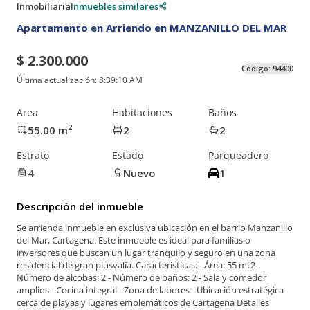
Inmobiliaria
Inmuebles similares
Apartamento en Arriendo en MANZANILLO DEL MAR
$ 2.300.000
Código:
94400
Última actualización:
8:39:10 AM
Area
Habitaciones
Baños
2
55.00
m
2
2
Estrato
Estado
Parqueadero
4
Nuevo
1
Descripción del inmueble
Se arrienda inmueble en exclusiva ubicación en el barrio Manzanillo
del Mar, Cartagena. Este inmueble es ideal para familias o
inversores que buscan un lugar tranquilo y seguro en una zona
residencial de gran plusvalía. Características: - Área: 55 mt2 -
Número de alcobas: 2 - Número de baños: 2 - Sala y comedor
amplios - Cocina integral - Zona de labores - Ubicación estratégica
cerca de playas y lugares emblemáticos de Cartagena Detalles