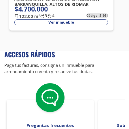
BARRANQUILLA, ALTOS DE RIOMAR
$4.700.000
3
4
2
122.00
m
Código:
51951
Ver inmueble
ACCESOS RÁPIDOS
Paga tus facturas, consigna un inmueble para
arrendamiento o venta y resuelve tus dudas.
Preguntas frecuentes
Sobr