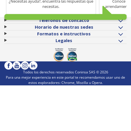
¿Necesitas ayuda?, encuentra las respuestas que
Conoce los
necesitas.
arrendamiento 
Teléfonos de contacto
Horario de nuestras sedes
Formatos e instructivos
Legales
Todos los derechos reservados Coninsa SAS ©
2026
Para una mejor experiencia en este portal te recomendamos usar uno de
estos exploradores: Chrome, Mozilla u Opera.