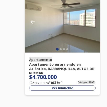
Apartamento
Apartamento en arriendo en
Atlántico, BARRANQUILLA, ALTOS DE
RIOMAR
$4.700.000
3
4
2
122.00
m
Código:
51951
Ver inmueble