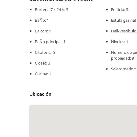
Porteria 7 x 24 h: S
Edificio: S
BaÑo: 1
Estufa gas nat
Balcon: 1
Hall/vestibulo
BaÑo principal: 1
Niveles: 1
Citofonia: S
Numero de pis
propiedad: 9
Closet: 3
Salacomedor: 
Cocina: 1
Ubicación