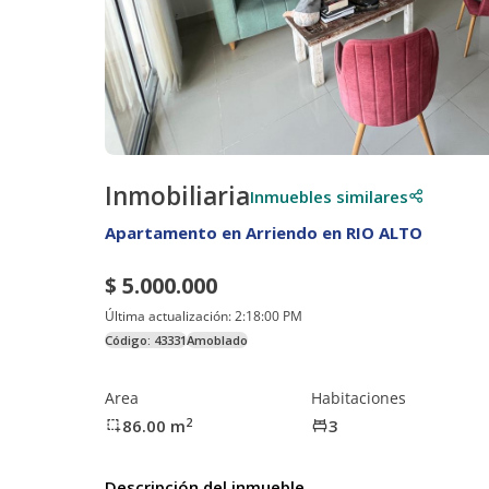
Inmobiliaria
Inmuebles similares
Apartamento en Arriendo en RIO ALTO
$ 5.000.000
Última actualización:
2:18:00 PM
Código:
43331
Amoblado
Area
Habitaciones
2
86.00
m
3
Descripción del inmueble