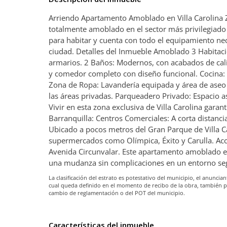
Arriendo Apartamento Amoblado en Villa Carolina 
totalmente amoblado en el sector más privilegiado d
para habitar y cuenta con todo el equipamiento nece
ciudad. Detalles del Inmueble Amoblado 3 Habitac
armarios. 2 Baños: Modernos, con acabados de cali
y comedor completo con diseño funcional. Cocina: 
Zona de Ropa: Lavandería equipada y área de aseo 
las áreas privadas. Parqueadero Privado: Espacio a
Vivir en esta zona exclusiva de Villa Carolina gara
Barranquilla: Centros Comerciales: A corta distanci
Ubicado a pocos metros del Gran Parque de Villa C
supermercados como Olímpica, Éxito y Carulla. Acce
Avenida Circunvalar. Este apartamento amoblado es 
una mudanza sin complicaciones en un entorno segu
La clasificación del estrato es potestativo del municipio, el anunc
cual queda definido en el momento de recibo de la obra, también 
cambio de reglamentación o del POT del municipio.
Características del inmueble