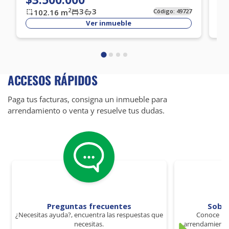
3
3
2
102.16
m
Código:
49727
Ver inmueble
ACCESOS RÁPIDOS
Paga tus facturas, consigna un inmueble para
arrendamiento o venta y resuelve tus dudas.
Preguntas frecuentes
Sobr
¿Necesitas ayuda?, encuentra las respuestas que
Conoce los
necesitas.
arrendamiento 