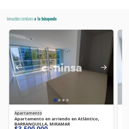
Inmuebles similares
a la búsqueda
Apartamento
Ap
Apartamento en arriendo en Atlántico,
Ap
BARRANQUILLA, MIRAMAR
CO
$3.500.000
$