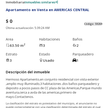
Inmobiliaria
Inmuebles similares
Apartamento en Venta en AMERICAS CENTRAL
$ 0
Código:
59269
Última actualización:
5:39:24 AM
Area
Habitaciones
Baños
2
63.50
m
3
2
Estrato
Estado
Parqueadero
3
Usado
1
Descripción del inmueble
Hermoso Apartamento,en conjunto residencial con vista exterior
,amplio muy illuminado,3 habitaciones ,dos baños parqueadero y
deposito a pocos pasos de CC plaza de las Americas,Parque mundo
aventura,cerca a avda de las americas,primero de
mayo.Contactenos.
La clasificación del estrato es potestativo del municipio, el anunciante no
puede comprometerse con una clasificación determinada del estrato el cual