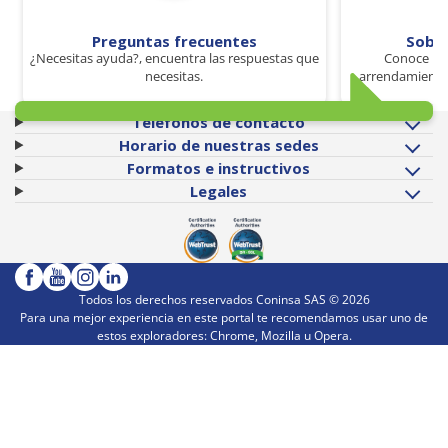
Preguntas frecuentes
Sobr
¿Necesitas ayuda?, encuentra las respuestas que
Conoce los
necesitas.
arrendamiento 
Teléfonos de contacto
Horario de nuestras sedes
Formatos e instructivos
Legales
Todos los derechos reservados Coninsa SAS ©
2026
Para una mejor experiencia en este portal te recomendamos usar uno de
estos exploradores: Chrome, Mozilla u Opera.