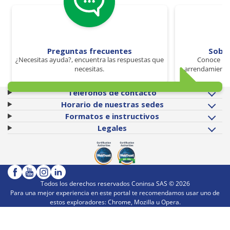
Preguntas frecuentes
Sobr
¿Necesitas ayuda?, encuentra las respuestas que
Conoce los
necesitas.
arrendamiento 
Teléfonos de contacto
Horario de nuestras sedes
Formatos e instructivos
Legales
Todos los derechos reservados Coninsa SAS ©
2026
Para una mejor experiencia en este portal te recomendamos usar uno de
estos exploradores: Chrome, Mozilla u Opera.