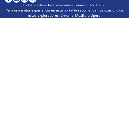
Todos los derechos reservados Coninsa SAS ©
2026
Para una mejor experiencia en este portal te recomendamos usar uno de
estos exploradores: Chrome, Mozilla u Opera.