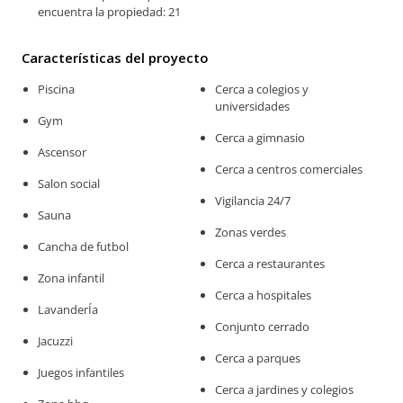
encuentra la propiedad: 21
Características del proyecto
Piscina
Cerca a colegios y
universidades
Gym
Cerca a gimnasio
Ascensor
Cerca a centros comerciales
Salon social
Vigilancia 24/7
Sauna
Zonas verdes
Cancha de futbol
Cerca a restaurantes
Zona infantil
Cerca a hospitales
LavanderÍa
Conjunto cerrado
Jacuzzi
Cerca a parques
Juegos infantiles
Cerca a jardines y colegios