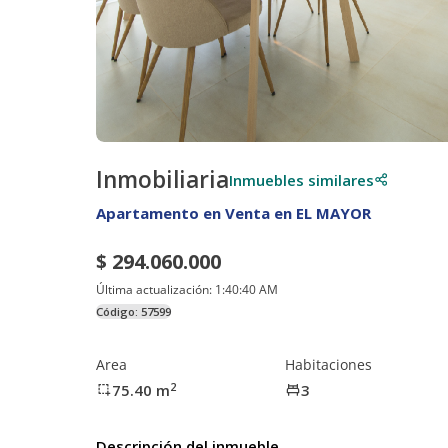
Inmobiliaria
Inmuebles similares
Apartamento en Venta en EL MAYOR
$ 294.060.000
Última actualización:
1:40:40 AM
Código:
57599
Area
Habitaciones
2
75.40
m
3
Descripción del inmueble