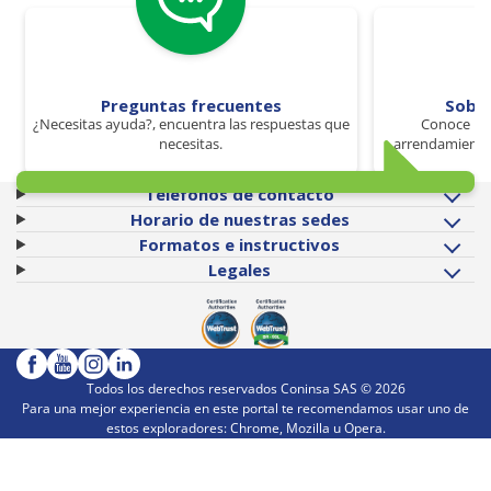
Preguntas frecuentes
Sobr
¿Necesitas ayuda?, encuentra las respuestas que
Conoce los
necesitas.
arrendamiento 
Teléfonos de contacto
Horario de nuestras sedes
Formatos e instructivos
Legales
Todos los derechos reservados Coninsa SAS ©
2026
Para una mejor experiencia en este portal te recomendamos usar uno de
estos exploradores: Chrome, Mozilla u Opera.