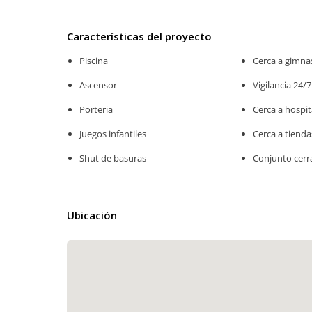
Características del proyecto
Piscina
Cerca a gimna
Ascensor
Vigilancia 24/7
Porteria
Cerca a hospit
Juegos infantiles
Cerca a tienda
Shut de basuras
Conjunto cer
Ubicación