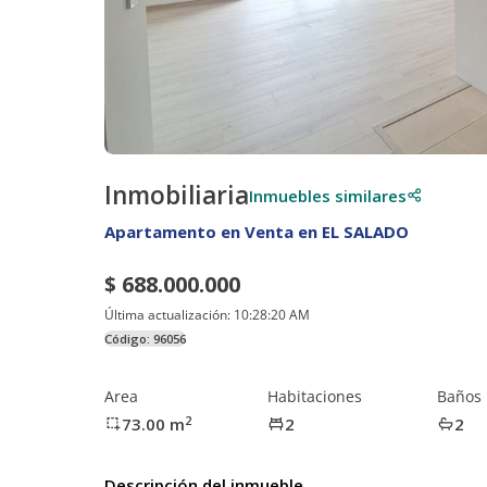
Inmobiliaria
Inmuebles similares
Apartamento en Venta en EL SALADO
$ 688.000.000
Última actualización:
10:28:20 AM
Código:
96056
Area
Habitaciones
Baños
2
73.00
m
2
2
Descripción del inmueble