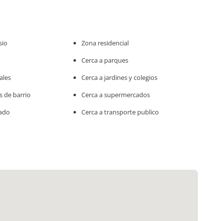
sio
Zona residencial
Cerca a parques
ales
Cerca a jardines y colegios
s de barrio
Cerca a supermercados
rado
Cerca a transporte publico