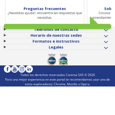
Preguntas frecuentes
Sobr
¿Necesitas ayuda?, encuentra las respuestas que
Conoce los
necesitas.
arrendamiento 
Teléfonos de contacto
Horario de nuestras sedes
Formatos e instructivos
Legales
Todos los derechos reservados Coninsa SAS ©
2026
Para una mejor experiencia en este portal te recomendamos usar uno de
estos exploradores: Chrome, Mozilla u Opera.