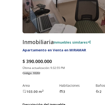
Inmobiliaria
Inmuebles similares
Apartamento en Venta en MIRAMAR
$ 390.000.000
Última actualización:
9:32:55 PM
Código:
93202
Area
Habitaciones
Baño
2
103.00
m
3
2
Descripción del inmueble