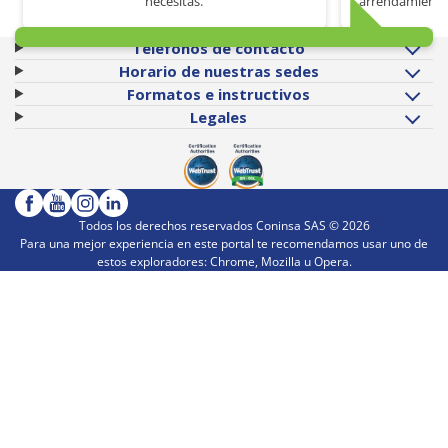
necesitas.
arrendamiento 
Teléfonos de contacto
Horario de nuestras sedes
Formatos e instructivos
Legales
Todos los derechos reservados Coninsa SAS ©
2026
Para una mejor experiencia en este portal te recomendamos usar uno de
estos exploradores: Chrome, Mozilla u Opera.