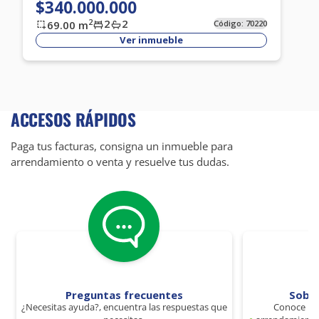
$340.000.000
2
2
2
69.00
m
Código:
70220
Ver inmueble
ACCESOS RÁPIDOS
Paga tus facturas, consigna un inmueble para
arrendamiento o venta y resuelve tus dudas.
Preguntas frecuentes
Sobr
¿Necesitas ayuda?, encuentra las respuestas que
Conoce los