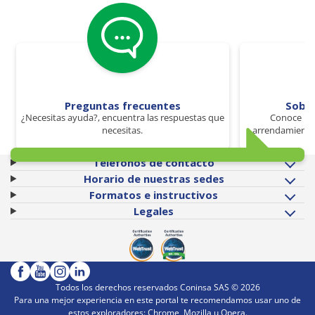
Preguntas frecuentes
Sobr
¿Necesitas ayuda?, encuentra las respuestas que
Conoce los
necesitas.
arrendamiento 
Teléfonos de contacto
Horario de nuestras sedes
Formatos e instructivos
Legales
Todos los derechos reservados Coninsa SAS ©
2026
Para una mejor experiencia en este portal te recomendamos usar uno de
estos exploradores: Chrome, Mozilla u Opera.