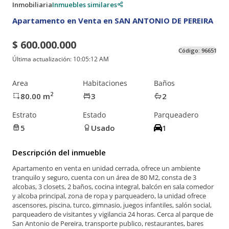
Inmobiliaria
Inmuebles similares
Apartamento en Venta en SAN ANTONIO DE PEREIRA
$ 600.000.000
Código:
96651
Última actualización:
10:05:12 AM
Area
Habitaciones
Baños
2
80.00
m
3
2
Estrato
Estado
Parqueadero
5
Usado
1
Descripción del inmueble
Apartamento en venta en unidad cerrada, ofrece un ambiente
tranquilo y seguro, cuenta con un área de 80 M2, consta de 3
alcobas, 3 closets, 2 baños, cocina integral, balcón en sala comedor
y alcoba principal, zona de ropa y parqueadero, la unidad ofrece
ascensores, piscina, turco, gimnasio, juegos infantiles, salón social,
parqueadero de visitantes y vigilancia 24 horas. Cerca al parque de
San Antonio de Pereira, transporte publico, restaurantes, bares