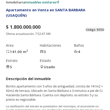
Inmobiliaria
Inmuebles similares
Apartamento en Venta en SANTA BARBARA
(USAQUÉN)
$ 1.800.000.000
Código:
93722
Última actualización:
7:52:47 AM
Area
Habitaciones
Baños
2
141.00
m
3
4
Estrato
Estado
5
Usado
Descripción del inmueble
Bonito apartamento con 5 años de antiguedad, consta de 141m2 +
92m2 de terraza. Ubicado en Santa Bárbara a 3 minutos a pie de Cc
Hacienda Santa Bárbara. Cuenta con depósito, es estrato 5 y su
precio es negociable.
La clasificación del estrato es potestativo del municipio, el anunciante no
puede comprometerse con una clasificación determinada del estrato el cual