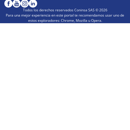
Todos los derechos reservados Coninsa SAS ©
2026
Para una mejor experiencia en este portal te recomendamos usar uno de
estos exploradores: Chrome, Mozilla u Opera.