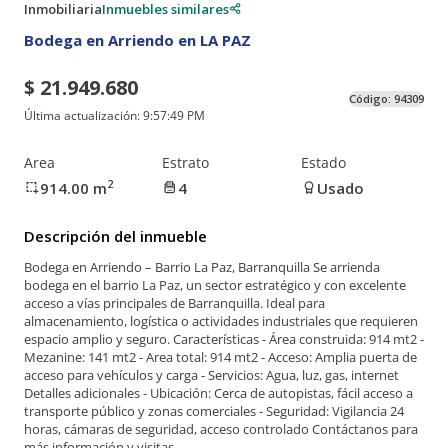
Inmobiliaria
Inmuebles similares
Bodega en Arriendo en LA PAZ
$ 21.949.680
Código:
94309
Última actualización:
9:57:49 PM
Area
Estrato
Estado
2
914.00
m
4
Usado
Descripción del inmueble
Bodega en Arriendo – Barrio La Paz, Barranquilla Se arrienda
bodega en el barrio La Paz, un sector estratégico y con excelente
acceso a vías principales de Barranquilla. Ideal para
almacenamiento, logística o actividades industriales que requieren
espacio amplio y seguro. Características - Área construida: 914 mt2 -
Mezanine: 141 mt2 - Area total: 914 mt2 - Acceso: Amplia puerta de
acceso para vehículos y carga - Servicios: Agua, luz, gas, internet
Detalles adicionales - Ubicación: Cerca de autopistas, fácil acceso a
transporte público y zonas comerciales - Seguridad: Vigilancia 24
horas, cámaras de seguridad, acceso controlado Contáctanos para
más información y visitas.