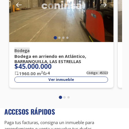
Bodega
Bo
Bodega en arriendo en Atlántico,
Bo
BARRANQUILLA, LAS ESTRELLAS
BA
$45.000.000
$
4
2
1960.00
m
Código:
45322
Ver inmueble
ACCESOS RÁPIDOS
Paga tus facturas, consigna un inmueble para
arrendamiento o venta y resuelve tus dudas.