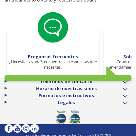
Preguntas frecuentes
Sobr
¿Necesitas ayuda?, encuentra las respuestas que
Conoce los
necesitas.
arrendamiento 
Teléfonos de contacto
Horario de nuestras sedes
Formatos e instructivos
Legales
Todos los derechos reservados Coninsa SAS ©
2026