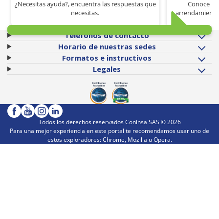
¿Necesitas ayuda?, encuentra las respuestas que
Conoce los
necesitas.
arrendamiento 
Teléfonos de contacto
Horario de nuestras sedes
Formatos e instructivos
Legales
Todos los derechos reservados Coninsa SAS ©
2026
Para una mejor experiencia en este portal te recomendamos usar uno de
estos exploradores: Chrome, Mozilla u Opera.