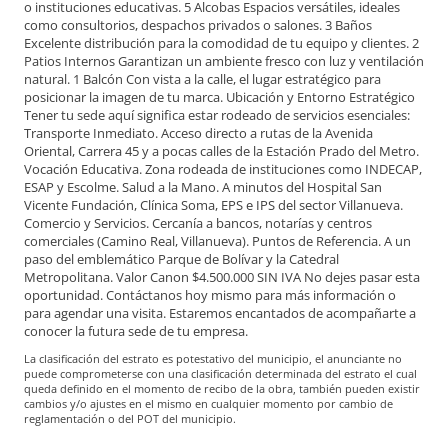
o instituciones educativas. 5 Alcobas Espacios versátiles, ideales
como consultorios, despachos privados o salones. 3 Baños
Excelente distribución para la comodidad de tu equipo y clientes. 2
Patios Internos Garantizan un ambiente fresco con luz y ventilación
natural. 1 Balcón Con vista a la calle, el lugar estratégico para
posicionar la imagen de tu marca. Ubicación y Entorno Estratégico
Tener tu sede aquí significa estar rodeado de servicios esenciales:
Transporte Inmediato. Acceso directo a rutas de la Avenida
Oriental, Carrera 45 y a pocas calles de la Estación Prado del Metro.
Vocación Educativa. Zona rodeada de instituciones como INDECAP,
ESAP y Escolme. Salud a la Mano. A minutos del Hospital San
Vicente Fundación, Clínica Soma, EPS e IPS del sector Villanueva.
Comercio y Servicios. Cercanía a bancos, notarías y centros
comerciales (Camino Real, Villanueva). Puntos de Referencia. A un
paso del emblemático Parque de Bolívar y la Catedral
Metropolitana. Valor Canon $4.500.000 SIN IVA No dejes pasar esta
oportunidad. Contáctanos hoy mismo para más información o
para agendar una visita. Estaremos encantados de acompañarte a
conocer la futura sede de tu empresa.
La clasificación del estrato es potestativo del municipio, el anunciante no
puede comprometerse con una clasificación determinada del estrato el cual
queda definido en el momento de recibo de la obra, también pueden existir
cambios y/o ajustes en el mismo en cualquier momento por cambio de
reglamentación o del POT del municipio.