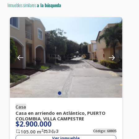
Inmuebles similares
a la búsqueda
Casa
Casa en arriendo en Atlántico, PUERTO
COLOMBIA, VILLA CAMPESTRE
$2.900.000
3
3
2
105.00
m
Código:
68805
Ver inmueble